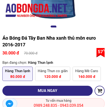
Áo Bóng Đá Tây Ban Nha xanh thủ môn euro
2016-2017
57
%
30.000 đ
70.000 đ
Bạn đang chọn:
Hàng Thun lạnh
Hàng Thun lạnh
Hàng Thun co giãn
Hàng Mè Caro
80.000 đ
120.000 đ
160.000 đ
MUA NGAY
Tư vấn mua hàng
0989.248.835
0943.039.054
-