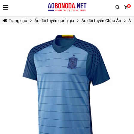
0
Trang chủ
Áo đội tuyển quốc gia
Áo đội tuyển Châu Âu
Á
TIẾP TỤC MUA HÀNG