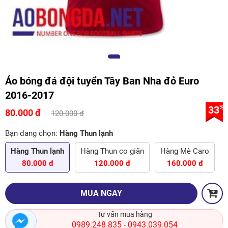
Áo bóng đá đội tuyển Tây Ban Nha đỏ Euro
2016-2017
33
%
80.000 đ
120.000 đ
Bạn đang chọn:
Hàng Thun lạnh
Hàng Thun lạnh
Hàng Thun co giãn
Hàng Mè Caro
80.000 đ
120.000 đ
160.000 đ
MUA NGAY
Tư vấn mua hàng
0989.248.835
0943.039.054
-