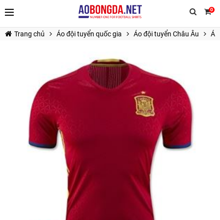
0
Trang chủ
Áo đội tuyển quốc gia
Áo đội tuyển Châu Âu
Á
TIẾP TỤC MUA HÀNG