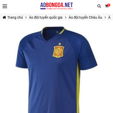
0
Trang chủ
Áo đội tuyển quốc gia
Áo đội tuyển Châu Âu
Á
TIẾP TỤC MUA HÀNG