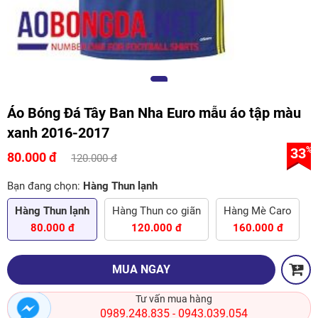
Áo Bóng Đá Tây Ban Nha Euro mẫu áo tập màu
xanh 2016-2017
33
%
80.000 đ
120.000 đ
Bạn đang chọn:
Hàng Thun lạnh
Hàng Thun lạnh
Hàng Thun co giãn
Hàng Mè Caro
80.000 đ
120.000 đ
160.000 đ
MUA NGAY
Tư vấn mua hàng
0989.248.835
0943.039.054
-