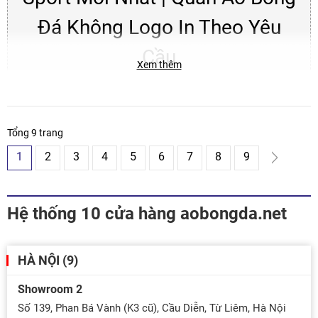
Đá Không Logo In Theo Yêu
Cầu
Xem thêm
FULL mẫu quần áo bóng đá CV đẹp nhất tại Aobongda.net.
Chất vải mịn mát, co giãn tốt in ấn lấy ngay- GIÁ TỐT. Liên hệ:
Tổng 9 trang
Hotline/Zalo: 0989.248.835 để mua Quần áo đá banh ĐẸP - RẺ
nhất!
1
2
3
4
5
6
7
8
9
Đặt áo cho đội tặng ngay bóng 300K+ 2 bộ quần áo 120k +
phiếu mua hàng 200k. Liên hệ: Hotline/Zalo: 0989.248.835
Hệ thống 10 cửa hàng aobongda.net
HÀ NỘI (9)
Showroom 2
Số 139, Phan Bá Vành (K3 cũ), Cầu Diễn, Từ Liêm, Hà Nội