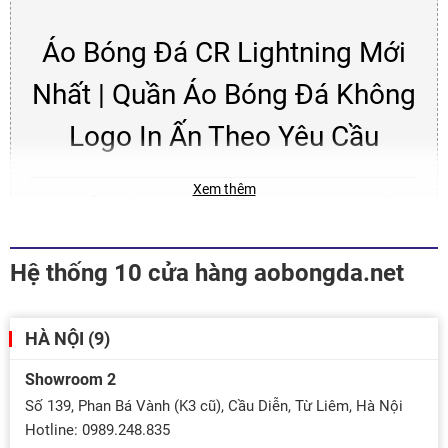
Áo Bóng Đá CR Lightning Mới
Nhất | Quần Áo Bóng Đá Không
Logo In Ấn Theo Yêu Cầu
Xem thêm
FULL mẫu quần áo bóng đá CR sport đẹp nhất tại
Aobongda.net. Chất vải mịn mát, co giãn tốt in ấn lấy ngay-
GIÁ TỐT. Liên hệ: Hotline/Zalo: 0989.248.835 để mua Quần áo
đá banh ĐẸP - RẺ nhất!
Hệ thống 10 cửa hàng aobongda.net
Đặt áo cho đội tặng ngay bóng 300K+ 2 bộ quần áo 120k +
phiếu mua hàng 200k. Liên hệ: Hotline/Zalo: 0989.248.835
HÀ NỘI (9)
Showroom 2
Số 139, Phan Bá Vành (K3 cũ), Cầu Diễn, Từ Liêm, Hà Nội
Hotline: 0989.248.835