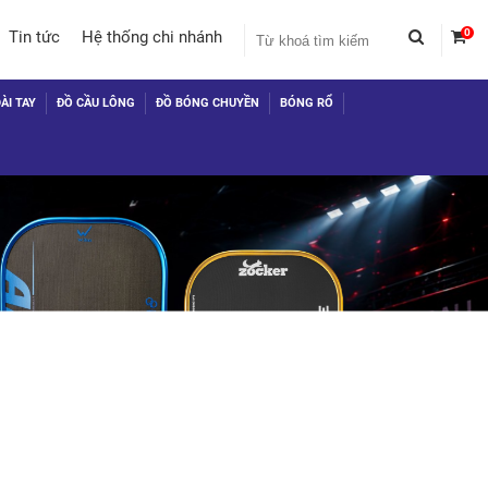
0
Tin tức
Hệ thống chi nhánh
ÀI TAY
ĐỒ CẦU LÔNG
ĐỒ BÓNG CHUYỀN
BÓNG RỔ
 TỤC MUA HÀNG