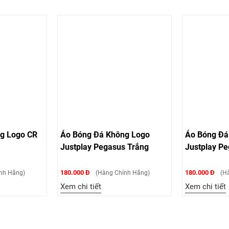
g Logo CR
Áo Bóng Đá Không Logo
Áo Bóng Đá
Justplay Pegasus Trắng
Justplay P
180.000 Đ
180.000 Đ
nh Hãng)
(Hàng Chính Hãng)
(Hà
Xem chi tiết
Xem chi tiết