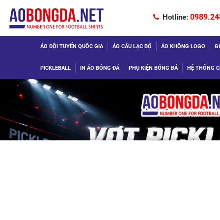
0989.24
Hotline:
ÁO ĐỘI TUYỂN QUỐC GIA
ÁO CÂU LẠC BỘ
ÁO KHÔNG LOGO
G
PICKLEBALL
IN ÁO BÓNG ĐÁ
PHỤ KIỆN BÓNG ĐÁ
HỆ THỐNG C