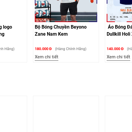
g logo
Bộ Bóng Chuyền Beyono
Áo Bóng Đá
ng
Zane Nam Kem
Dullkill Hol
180.000 Đ
140.000 Đ
nh Hãng)
(Hàng Chính Hãng)
(Hà
Xem chi tiết
Xem chi tiết