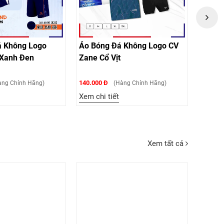
 Không Logo
Áo Bóng Đá Không Logo CV
Áo Bó
i Xanh Đen
Zane Cổ Vịt
CP06 
140.000 Đ
150.000
ng Chính Hãng)
(Hàng Chính Hãng)
Xem chi tiết
Xem ch
Xem tất cả