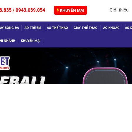
8.835
0943.039.054
Giới thiệu
/
KHUYẾN MẠI
IÀY BÓNG ĐÁ
ÁO TRẺ EM
ÁO THỂ THAO
GIÀY THỂ THAO
ÁO KHOÁC
ÁO D
HI NHÁNH
KHUYẾN MẠI
TIẾP