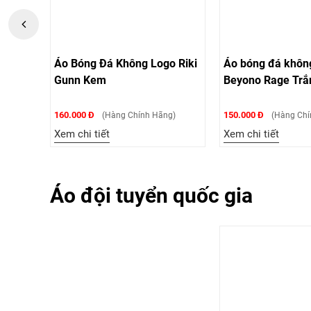
go
Áo Bóng Đá Không Logo Riki
Áo bóng đá khôn
Gunn Kem
Beyono Rage Trắ
160.000 Đ
150.000 Đ
)
(Hàng Chính Hãng)
(Hàng Chí
Xem chi tiết
Xem chi tiết
Áo đội tuyển quốc gia