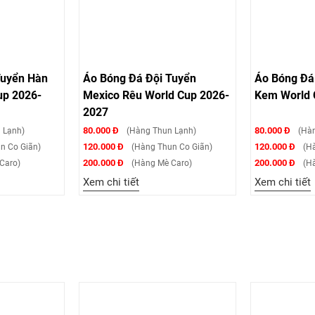
Tuyển Hàn
Áo Bóng Đá Đội Tuyển
Áo Bóng Đá
up 2026-
Mexico Rêu World Cup 2026-
Kem World 
2027
80.000 Đ
80.000 Đ
 Lạnh)
(Hàng Thun Lạnh)
(Hàn
120.000 Đ
120.000 Đ
n Co Giãn)
(Hàng Thun Co Giãn)
(Hà
200.000 Đ
200.000 Đ
Caro)
(Hàng Mè Caro)
(Hà
Xem chi tiết
Xem chi tiết