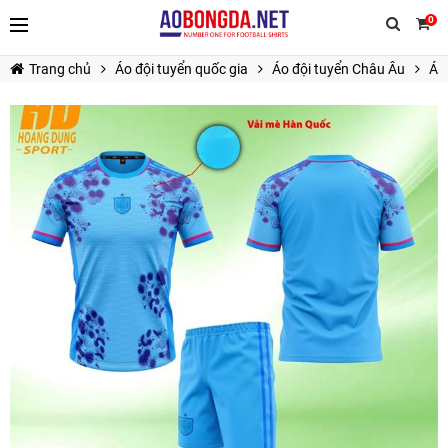
0
Trang chủ
Áo đội tuyển quốc gia
Áo đội tuyển Châu Âu
Á
TIẾP TỤC MUA HÀNG