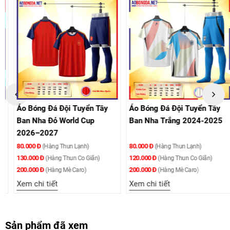
Áo Bóng Đá Đội Tuyển Tây
Áo Bóng Đá Đội Tuyển Tây
Ban Nha Đỏ World Cup
Ban Nha Trắng 2024-2025
2026–2027
80.000 Đ
80.000 Đ
(Hàng Thun Lạnh)
(Hàng Thun Lạnh)
130.000 Đ
120.000 Đ
(Hàng Thun Co Giãn)
(Hàng Thun Co Giãn)
200.000 Đ
200.000 Đ
(Hàng Mè Caro)
(Hàng Mè Caro)
Xem chi tiết
Xem chi tiết
Sản phẩm đã xem