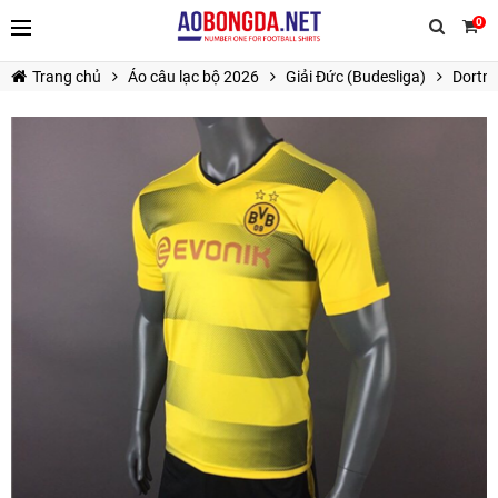
0
Trang chủ
Áo câu lạc bộ 2026
Giải Đức (Budesliga)
Dortm
TIẾP TỤC MUA HÀNG