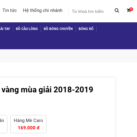
0
Tin tức
Hệ thống chi nhánh
ÀI TAY
ĐỒ CẦU LÔNG
ĐỒ BÓNG CHUYỀN
BÓNG RỔ
 vàng mùa giải 2018-2019
 TỤC MUA HÀNG
̃n
Hàng Mè Caro
169.000 đ