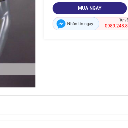
MUA NGAY
Tư v
Nhắn tin ngay
0989.248.