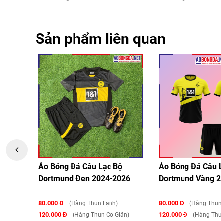
Sản phẩm liên quan
 Lạc Bộ
Áo Bóng Đá Câu Lạc Bộ
Áo Bóng Đ
2024-2026
Dortmund Vàng 2023-2024
Dortmund
80.000 Đ
80.000 Đ
un Lạnh)
(Hàng Thun Lạnh)
(H
120.000 Đ
120.000 Đ
hun Co Giãn)
(Hàng Thun Co Giãn)
(