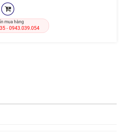
ấn mua hàng
835
0943.039.054
-