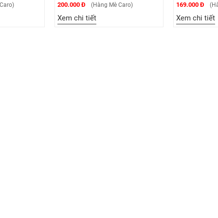
169.000 Đ
169.0
Hàng Mè Caro)
(Hàng Mè Caro)
t
Xem chi tiết
Xem c