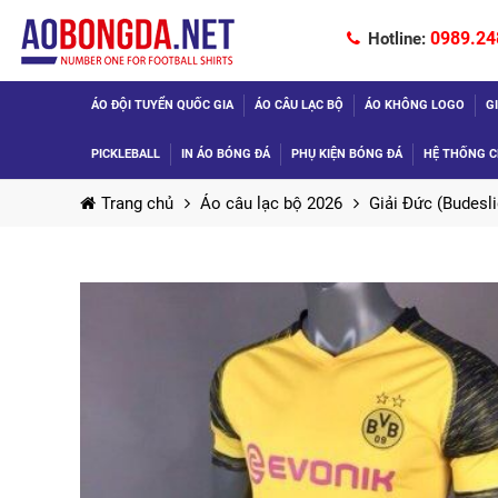
0989.24
Hotline:
ÁO ĐỘI TUYỂN QUỐC GIA
ÁO CÂU LẠC BỘ
ÁO KHÔNG LOGO
G
PICKLEBALL
IN ÁO BÓNG ĐÁ
PHỤ KIỆN BÓNG ĐÁ
HỆ THỐNG C
Trang chủ
Áo câu lạc bộ 2026
Giải Đức (Budesli