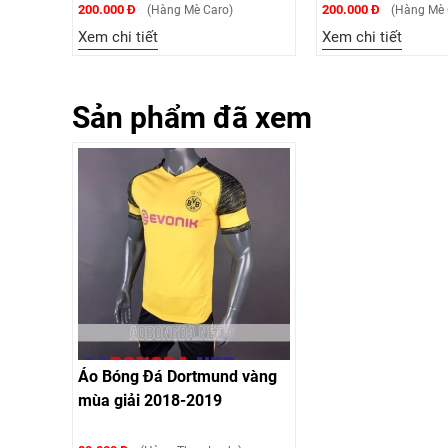
200.000 Đ
200.000 Đ
è Caro)
(Hàng Mè Caro)
(
Xem chi tiết
Xem chi tiế
Sản phẩm đã xem
Áo Bóng Đá Dortmund vàng
mùa giải 2018-2019