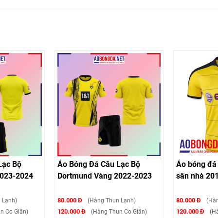
á Câu Lạc Bộ
Áo bóng đá Dortmund vàng
Áo b
 Vàng 2022-2023
sân nhà 2016
sân 
80.000 Đ
80.00
àng Thun Lạnh)
(Hàng Thun Lạnh )
120.000 Đ
120.0
Hàng Thun Co Giãn)
(Hàng Thun co giãn)