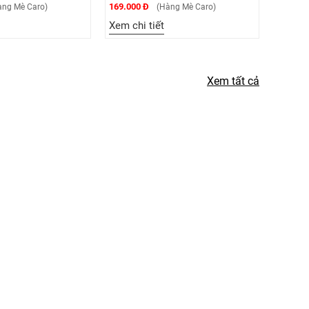
00 Đ
169.000 Đ
(Hàng Mè Caro)
(Hàng Mè Caro)
hi tiết
Xem chi tiết
Xem tất cả