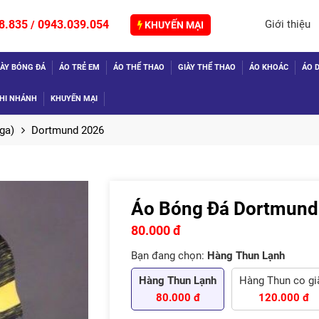
8.835
0943.039.054
Giới thiệu
/
KHUYẾN MẠI
IÀY BÓNG ĐÁ
ÁO TRẺ EM
ÁO THỂ THAO
GIÀY THỂ THAO
ÁO KHOÁC
ÁO D
HI NHÁNH
KHUYẾN MẠI
ga)
Dortmund 2026
Áo Bóng Đá Dortmund
TIẾP
80.000 đ
Bạn đang chọn:
Hàng Thun Lạnh
Hàng Thun Lạnh
Hàng Thun co gia
80.000 đ
120.000 đ