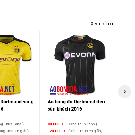
Xem tất cả
óng đá Dortmund đen
Áo tập bóng đá Dortmund
khách 2016
vàng 2015 2016
0 Đ
80.000 Đ
(Hàng Thun Lạnh )
(Hàng Thun Lạnh )
00 Đ
120.000 Đ
(Hàng Thun co giãn)
(Hàng Thun co giãn)