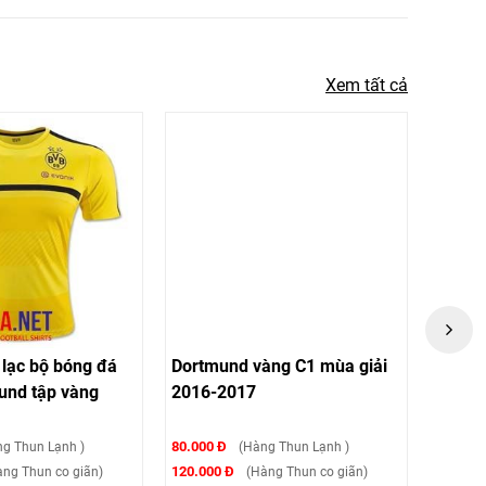
Xem tất cả
lạc bộ bóng đá
Dortmund vàng C1 mùa giải
Dortm
und tập vàng
2016-2017
mẫu Fa
80.000 Đ
80.000 
ng Thun Lạnh )
(Hàng Thun Lạnh )
120.000 Đ
120.000
̀ng Thun co giãn)
(Hàng Thun co giãn)