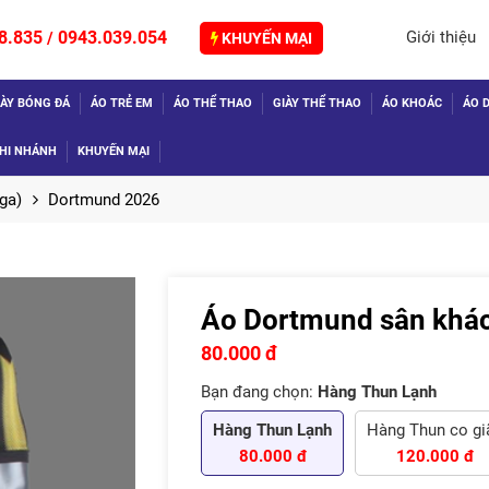
8.835
0943.039.054
Giới thiệu
/
KHUYẾN MẠI
IÀY BÓNG ĐÁ
ÁO TRẺ EM
ÁO THỂ THAO
GIÀY THỂ THAO
ÁO KHOÁC
ÁO D
HI NHÁNH
KHUYẾN MẠI
ga)
Dortmund 2026
Áo Dortmund sân khác
TIẾP
80.000 đ
Bạn đang chọn:
Hàng Thun Lạnh
Hàng Thun Lạnh
Hàng Thun co gia
80.000 đ
120.000 đ