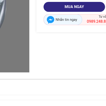
MUA NGAY
Tư v
Nhắn tin ngay
0989.248.