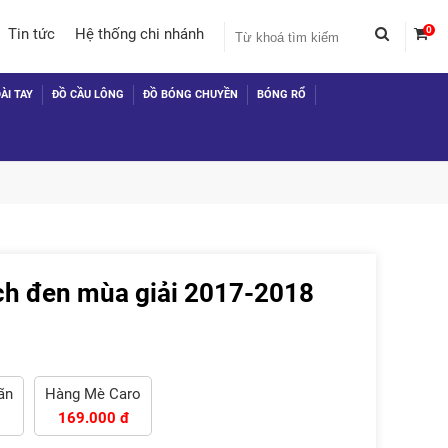
0
Tin tức
Hệ thống chi nhánh
ÀI TAY
ĐỒ CẦU LÔNG
ĐỒ BÓNG CHUYỀN
BÓNG RỔ
h đen mùa giải 2017-2018
 TỤC MUA HÀNG
̃n
Hàng Mè Caro
169.000 đ