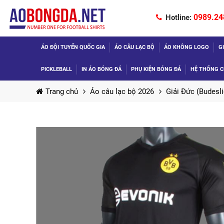
0989.24
Hotline:
ÁO ĐỘI TUYỂN QUỐC GIA
ÁO CÂU LẠC BỘ
ÁO KHÔNG LOGO
G
PICKLEBALL
IN ÁO BÓNG ĐÁ
PHỤ KIỆN BÓNG ĐÁ
HỆ THỐNG C
Trang chủ
Áo câu lạc bộ 2026
Giải Đức (Budesli