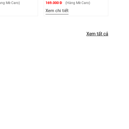
169.000 Đ
169.000
̀ng Mè Caro)
(Hàng Mè Caro)
Xem chi tiết
Xem ch
Xem tất cả