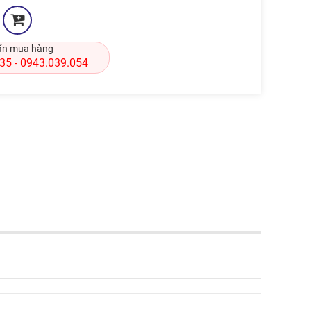
ấn mua hàng
835
0943.039.054
-