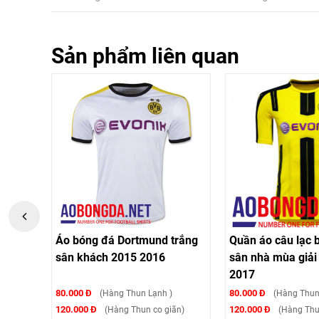
Sản phẩm liên quan
und
Áo bóng đá Dortmund trắng
Quần áo câu lạc 
sân khách 2015 2016
sân nhà mùa giải
2017
80.000 Đ
80.000 Đ
(Hàng Thun Lạnh )
(Hàng Thun 
120.000 Đ
120.000 Đ
̃n)
(Hàng Thun co giãn)
(Hàng Thu