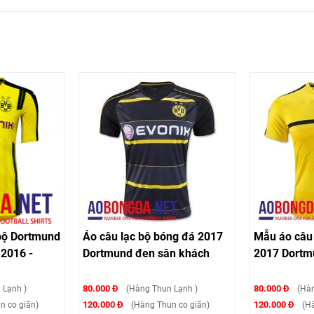
bộ Dortmund
Áo câu lạc bộ bóng đá 2017
Mẫu áo câu 
 2016 -
Dortmund đen sân khách
2017 Dortm
80.000 Đ
80.000 Đ
Lạnh )
(Hàng Thun Lạnh )
(Hà
120.000 Đ
120.000 Đ
n co giãn)
(Hàng Thun co giãn)
(Ha