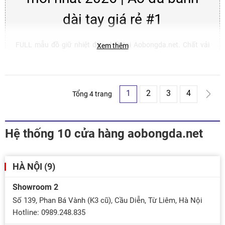
dài tay giá rẻ #1
FULL mẫu đồ giữ nhiệt đẹp nhất tại Aobongda.net. Chất vải
Xem thêm
mịn mát, co giãn tốt in ấn lấy ngay- GIÁ TỐT. Liên hệ:
Hotline/Zalo: 0989.248.835 để mua đồ giữ nhiệt chất lượng
ĐẸP - RẺ nhất!
1
2
3
4
Tổng 4 trang
Hệ thống 10 cửa hàng aobongda.net
HÀ NỘI (9)
Showroom 2
Số 139, Phan Bá Vành (K3 cũ), Cầu Diễn, Từ Liêm, Hà Nội
Hotline: 0989.248.835