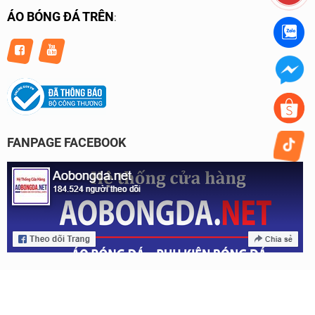
ÁO BÓNG ĐÁ TRÊN
:
FANPAGE FACEBOOK
Bản quyền © 2023 của Aobongda.net.
Thiết kế website & SEO - Tất Thành