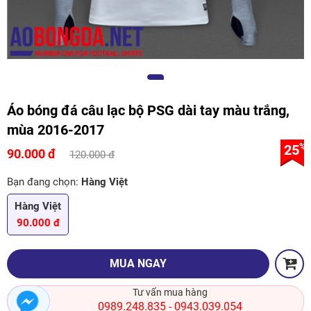
Áo bóng đá câu lạc bộ PSG dài tay màu trắng,
mùa 2016-2017
25
%
90.000 đ
120.000 đ
Bạn đang chọn:
Hàng Việt
Hàng Việt
90.000 đ
MUA NGAY
Tư vấn mua hàng
0989.248.835
0943.039.054
-