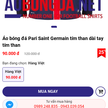
Áo bóng đá Pari Saint Germain tím than dài tay
tím than
25
%
90.000 đ
120.000 đ
Bạn đang chọn:
Hàng Việt
Hàng Việt
90.000 đ
MUA NGAY
Tư vấn mua hàng
0989.248.835
0943.039.054
-