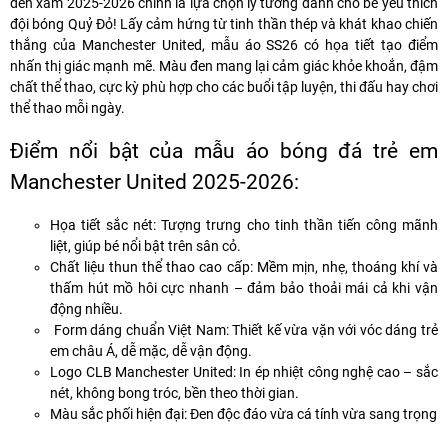
đen xám 2025-2026
chính là lựa chọn lý tưởng dành cho bé yêu thích
đội bóng Quỷ Đỏ! Lấy cảm hứng từ
tinh thần thép và khát khao chiến
thắng
của Manchester United, mẫu áo SS26 có họa tiết tạo điểm
nhấn thị giác mạnh mẽ. Màu đen mang lại cảm giác khỏe khoắn, đậm
chất thể thao, cực kỳ phù hợp cho các buổi tập luyện, thi đấu hay chơi
thể thao mỗi ngày.
Điểm nổi bật của mẫu áo bóng đá trẻ em
Manchester United 2025-2026:
Họa tiết sắc nét:
Tượng trưng cho tinh thần tiến công mãnh
liệt, giúp bé nổi bật trên sân cỏ.
Chất liệu thun thể thao cao cấp:
Mềm mịn, nhẹ, thoáng khí và
thấm hút mồ hôi cực nhanh – đảm bảo thoải mái cả khi vận
động nhiều.
Form dáng chuẩn Việt Nam:
Thiết kế vừa vặn với vóc dáng trẻ
em châu Á, dễ mặc, dễ vận động.
Logo CLB Manchester United:
In ép nhiệt công nghệ cao – sắc
nét, không bong tróc, bền theo thời gian.
Màu sắc phối hiện đại:
Đen độc đáo vừa cá tính vừa sang trọng