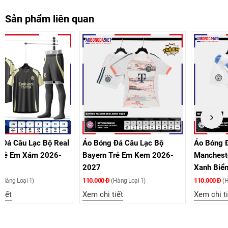
Sản phẩm liên quan
eal
Áo Bóng Đá Câu Lạc Bộ
Áo Bóng Đá Câu Lạc Bộ
-
Bayern Trẻ Em Kem 2026-
Manchester City Trẻ Em
2027
Xanh Biển 2026-2027
110.000 Đ
110.000 Đ
(Hàng Loại 1)
(Hàng Loại 1)
Xem chi tiết
Xem chi tiết