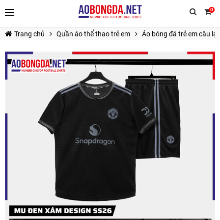
0
Trang chủ
Quần áo thể thao trẻ em
Áo bóng đá trẻ em câu lạ
TIẾP TỤC MUA HÀNG