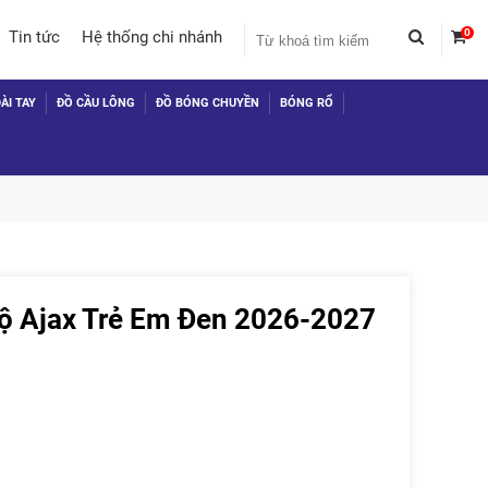
0
Tin tức
Hệ thống chi nhánh
ÀI TAY
ĐỒ CẦU LÔNG
ĐỒ BÓNG CHUYỀN
BÓNG RỔ
ộ Ajax Trẻ Em Đen 2026-2027
 TỤC MUA HÀNG