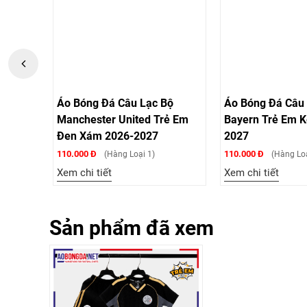
ộ Real
Áo Bóng Đá Câu Lạc Bộ
Áo Bóng Đá Câu 
26-
Manchester United Trẻ Em
Bayern Trẻ Em K
Đen Xám 2026-2027
2027
110.000 Đ
110.000 Đ
(Hàng Loại 1)
(Hàng Loại
Xem chi tiết
Xem chi tiết
Sản phẩm đã xem