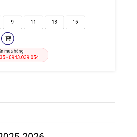
9
11
13
15
ấn mua hàng
835
0943.039.054
-
 2025-2026