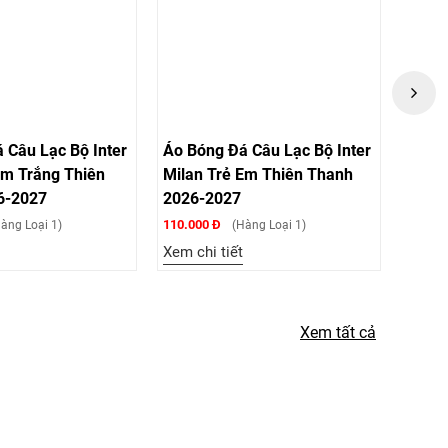
Câu Lạc Bộ Inter
Áo Bóng Đá Câu Lạc Bộ Inter
Áo Bó
m Trắng Thiên
Milan Trẻ Em Thiên Thanh
Trẻ E
-2027
2026-2027
2027
110.000 Đ
110.000
ng Loại 1)
(Hàng Loại 1)
Xem chi tiết
Xem ch
Xem tất cả