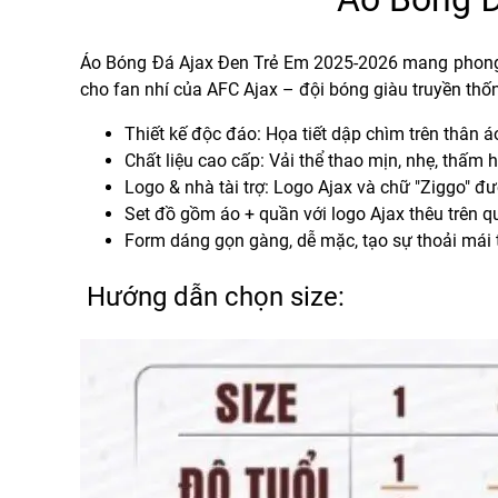
Áo Bóng Đá Ajax Đen Trẻ Em 2025-2026
mang phong c
cho fan nhí của AFC Ajax – đội bóng giàu truyền thốn
Thiết kế độc đáo
: Họa tiết dập chìm trên thân 
Chất liệu cao cấp
: Vải thể thao mịn, nhẹ, thấm 
Logo & nhà tài trợ
: Logo Ajax và chữ "Ziggo" đư
Set đồ gồm áo + quần
với logo Ajax thêu trên q
Form dáng gọn gàng, dễ mặc
, tạo sự thoải má
Hướng dẫn chọn size: