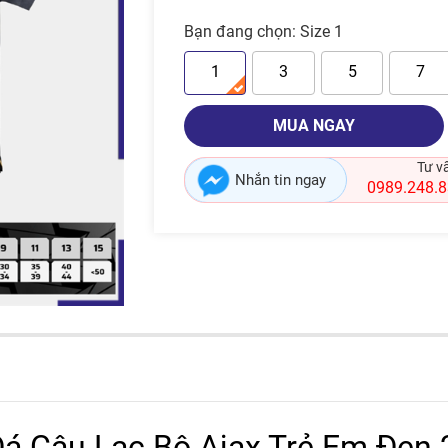
Bạn đang chọn:
Size 1
1
3
5
7
MUA NGAY
Tư v
Nhắn tin ngay
0989.248.
á Câu Lạc Bộ Ajax Trẻ Em Đen