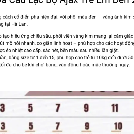
ách cổ điển pha hiện đại, với phối màu đen – vàng ánh kim sa
g tại Hà Lan.
áo tạo hiệu ứng chiều sâu, phối viền vàng kim mang lại cảm giác
hút mồ hôi nhanh, co giãn linh hoạt – phù hợp cho các hoạt độn
ợc ép nhiệt cao cấp, sắc nét, bền màu sau nhiều lần giặt.
uần, bảng size từ 1 đến 15, phù hợp cho trẻ từ 10kg đến dưới 50
i tối đa cho bé khi chơi bóng, vận động hoặc mặc thường ngày.