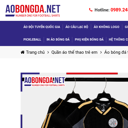
0989.24
Hotline:
ÁO ĐỘI TUYỂN QUỐC GIA
ÁO CÂU LẠC BỘ
ÁO KHÔNG LOGO
G
PICKLEBALL
IN ÁO BÓNG ĐÁ
PHỤ KIỆN BÓNG ĐÁ
HỆ THỐNG C
Trang chủ
Quần áo thể thao trẻ em
Áo bóng đá 