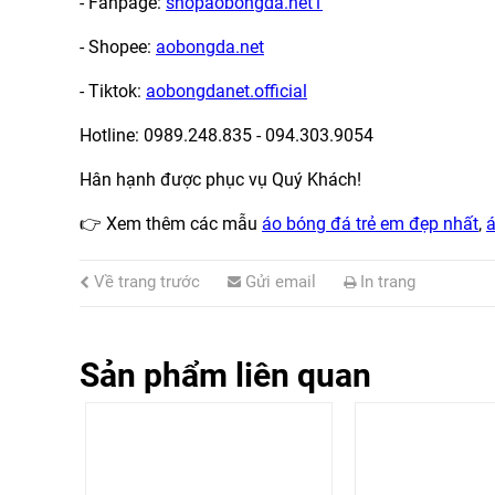
- Fanpage:
shopaobongda.net1
- Shopee:
aobongda.net
- Tiktok:
aobongdanet.official
Hotline: 0989.248.835 - 094.303.9054
Hân hạnh được phục vụ Quý Khách!
👉
Xem thêm các mẫu
áo bóng đá trẻ em đẹp nhất
,
á
Về trang trước
Gửi email
In trang
Sản phẩm liên quan