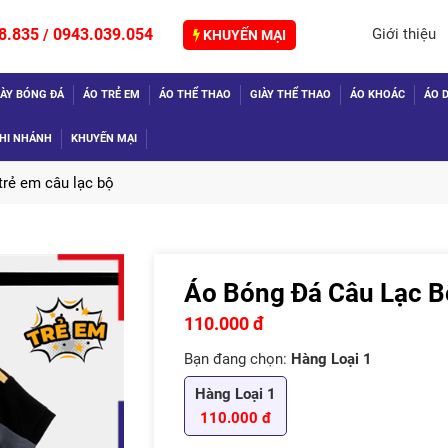
8.835
0943.039.054
Giới thiệu
/
KHUYẾN MẠI
IÀY BÓNG ĐÁ
ÁO TRẺ EM
ÁO THỂ THAO
GIÀY THỂ THAO
ÁO KHOÁC
ÁO D
HI NHÁNH
KHUYẾN MẠI
trẻ em câu lạc bộ
Áo Bóng Đá Câu Lạc B
TIẾP
110.000 đ
Bạn đang chọn:
Hàng Loại 1
Hàng Loại 1
110.000 đ