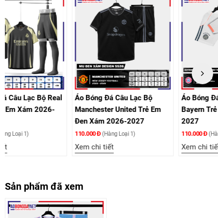
al
Áo Bóng Đá Câu Lạc Bộ
Áo Bóng Đá Câu Lạc Bộ
Manchester United Trẻ Em
Bayern Trẻ Em Kem 2026-
Đen Xám 2026-2027
2027
110.000 Đ
110.000 Đ
(Hàng Loại 1)
(Hàng Loại 1)
Xem chi tiết
Xem chi tiết
Sản phẩm đã xem