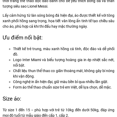
thời trang thể thao độc đáo dành cho bé yêu thích bóng đá và thần
tượng siêu sao Lionel Messi.
Lấy cảm hứng từ làn sóng bóng đá hiện đại, áo được thiết kế với tông
xanh phối hồng sang trọng, họa tiết vân lông ẩn tinh tế tạo chiều sâu
cho áo, phù hợp cả khi thi đấu hay mặc thường ngày.
Ưu điểm nổi bật:
Thiết kế trẻ trung, màu xanh hồng cá tính
, độc đáo và dễ phối
đồ.
Logo Inter Miami và biểu tượng hoàng gia
in ép nhiệt sắc nét,
nổi bật.
Chất liệu thun thể thao
co giãn thoáng mát, không gây bí nóng
khi vận động.
Công nghệ in ấn hiện đại
, giữ màu bền bỉ qua nhiều lần giặt.
Form áo thể thao chuẩn size trẻ em Việt
, dễ lựa chọn, dễ mặc.
Size áo:
Từ
size 1 đến 15
– phù hợp với trẻ từ
10kg đến dưới 50kg
, đáp ứng
mọi độ tuổi từ mẫu giáo đến cấp 1, cấp 2.