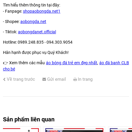
Tìm hiểu thêm thông tin tại đây:
- Fanpage:
shopaobongda.net1
- Shopee:
aobongda.net
- Tiktok:
aobongdanet.official
Hotline: 0989.248.835 - 094.303.9054
Hân hạnh được phục vụ Quý Khách!
👉
Xem thêm các mẫu
áo bóng đá trẻ em đẹp nhất
,
áo đá banh CLB
cho bé
Về trang trước
Gửi email
In trang
Sản phẩm liên quan