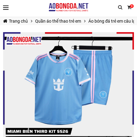
0
Trang chủ
Quần áo thể thao trẻ em
Áo bóng đá trẻ em câu lạ
TIẾP TỤC MUA HÀNG