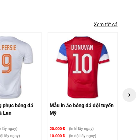
Xem tất cả
g phục bóng đá
Mẫu in áo bóng đá đội tuyển
Mẫu i
à Lan
Mỹ
20.000 Đ
20.000 
ẻ lấy ngay)
(In lẻ lấy ngay)
10.000 Đ
10.000 
ội lấy ngay)
(In đội lấy ngay)