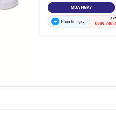
MUA NGAY
Tư v
Nhắn tin ngay
0989.248.