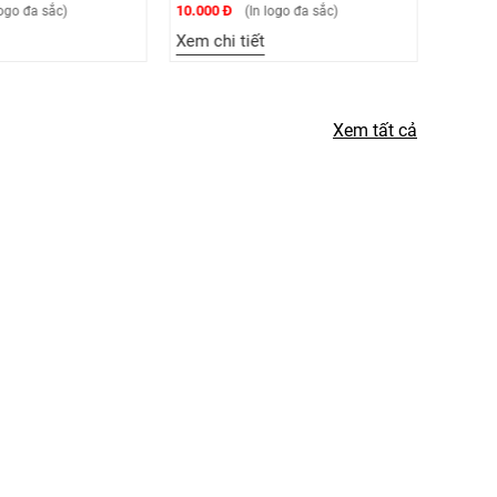
10.000 Đ
10.000 
ogo đa sắc)
(In logo đa sắc)
Xem chi tiết
Xem ch
Xem tất cả