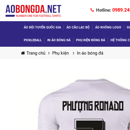
0989.24
Hotline:
ÁO ĐỘI TUYỂN QUỐC GIA
ÁO CÂU LẠC BỘ
ÁO KHÔNG LOGO
G
PICKLEBALL
IN ÁO BÓNG ĐÁ
PHỤ KIỆN BÓNG ĐÁ
HỆ THỐNG C
Trang chủ
Phụ kiện
In áo bóng đá