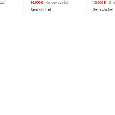
10.000 Đ
10.000 Đ
ắc)
(In logo đa sắc)
(In l
Xem chi tiết
Xem chi tiết