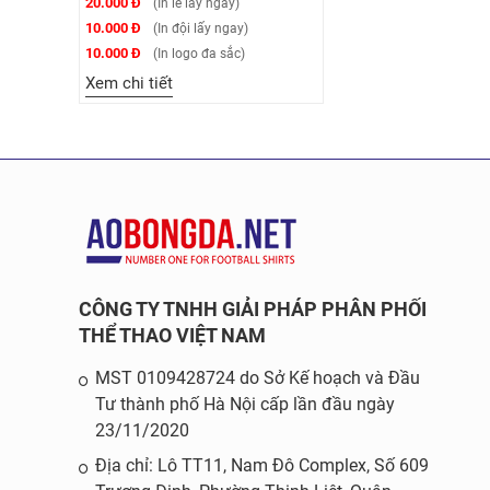
20.000 Đ
(In lẻ lấy ngay)
10.000 Đ
(In đội lấy ngay)
10.000 Đ
(In logo đa sắc)
Xem chi tiết
CÔNG TY TNHH GIẢI PHÁP PHÂN PHỐI
THỂ THAO VIỆT NAM
MST 0109428724 do Sở Kế hoạch và Đầu
Tư thành phố Hà Nội cấp lần đầu ngày
23/11/2020
Địa chỉ: Lô TT11, Nam Đô Complex, Số 609