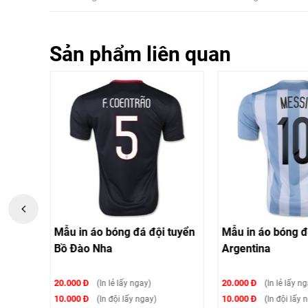
Sản phẩm liên quan
 tuyển
Mẫu in áo bóng đá đội tuyển
Mẫu in áo bóng đ
Bồ Đào Nha
Argentina
20.000 Đ
20.000 Đ
(In lẻ lấy ngay)
(In lẻ lấy n
10.000 Đ
10.000 Đ
(In đội lấy ngay)
(In đội lấy 