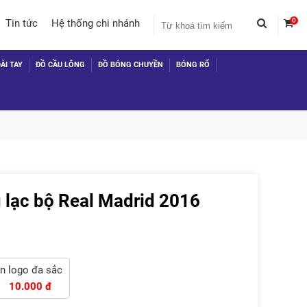
0
Tin tức
Hệ thống chi nhánh
ÀI TAY
ĐỒ CẦU LÔNG
ĐỒ BÓNG CHUYỀN
BÓNG RỔ
 lạc bộ Real Madrid 2016
 TỤC MUA HÀNG
In logo đa sắc
10.000 đ