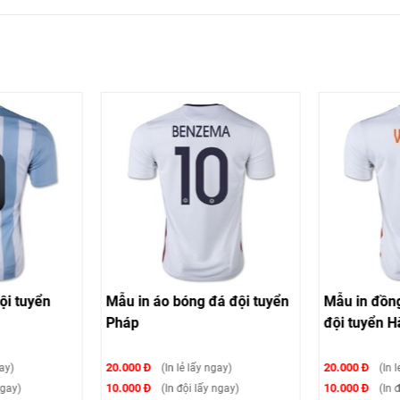
ội tuyển
Mẫu in áo bóng đá đội tuyển
Mẫu in đồn
Pháp
đội tuyển H
20.000 Đ
20.000 Đ
gay)
(In lẻ lấy ngay)
(In l
10.000 Đ
10.000 Đ
ngay)
(In đội lấy ngay)
(In đ