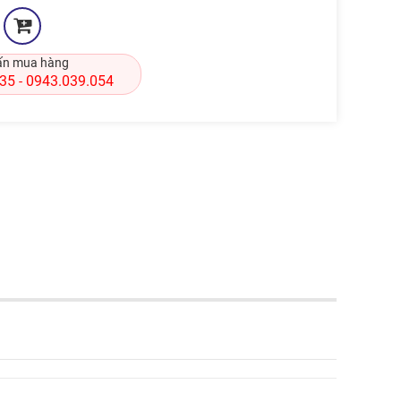
ấn mua hàng
835
0943.039.054
-