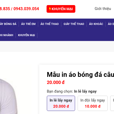
8.835
0943.039.054
Giới thiệu
/
KHUYẾN MẠI
IÀY BÓNG ĐÁ
ÁO TRẺ EM
ÁO THỂ THAO
GIÀY THỂ THAO
ÁO KHOÁC
ÁO D
HI NHÁNH
KHUYẾN MẠI
Mẫu in áo bóng đá câu
TIẾP
20.000 đ
Bạn đang chọn:
In lẻ lấy ngay
In lẻ lấy ngay
In đội lấy ngay
20.000 đ
10.000 đ