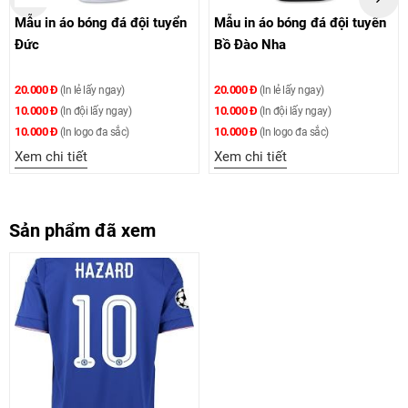
n áo bóng đá đội tuyển
Mẫu in áo bóng đá đội tuyển
Mẫu in 
Bồ Đào Nha
Argent
 Đ
20.000 Đ
20.000 Đ
(In lẻ lấy ngay)
(In lẻ lấy ngay)
 Đ
10.000 Đ
10.000 Đ
(In đội lấy ngay)
(In đội lấy ngay)
 Đ
10.000 Đ
10.000 Đ
(In logo đa sắc)
(In logo đa sắc)
i tiết
Xem chi tiết
Xem chi
Sản phẩm đã xem