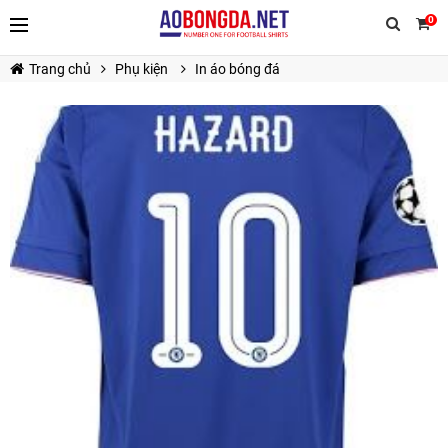
0
Trang chủ
Phụ kiện
In áo bóng đá
TIẾP TỤC MUA HÀNG