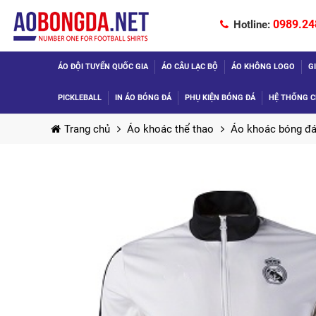
0989.24
Hotline:
ÁO ĐỘI TUYỂN QUỐC GIA
ÁO CÂU LẠC BỘ
ÁO KHÔNG LOGO
G
PICKLEBALL
IN ÁO BÓNG ĐÁ
PHỤ KIỆN BÓNG ĐÁ
HỆ THỐNG C
Trang chủ
Áo khoác thể thao
Áo khoác bóng đá