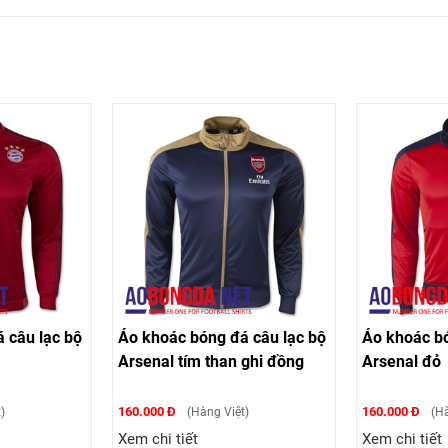
 câu lạc bộ
Áo khoác bóng đá câu lạc bộ
Áo khoác bó
Arsenal tím than ghi đồng
Arsenal đỏ
160.000 Đ
160.000 Đ
)
(Hàng Việt)
(Hà
Xem chi tiết
Xem chi tiết