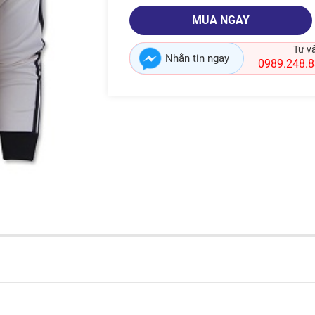
MUA NGAY
Tư v
Nhắn tin ngay
0989.248.