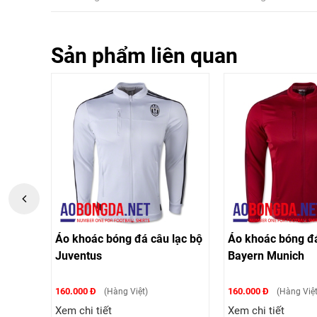
Sản phẩm liên quan
l
Áo khoác bóng đá câu lạc bộ
Áo khoác bóng đá
2016
Juventus
Bayern Munich
160.000 Đ
160.000 Đ
(Hàng Việt)
(Hàng Việt
Xem chi tiết
Xem chi tiết