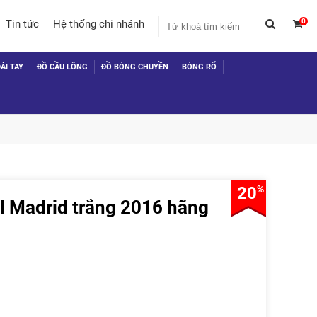
0
Tin tức
Hệ thống chi nhánh
ÀI TAY
ĐỒ CẦU LÔNG
ĐỒ BÓNG CHUYỀN
BÓNG RỔ
20
%
l Madrid trắng 2016 hãng
 TỤC MUA HÀNG