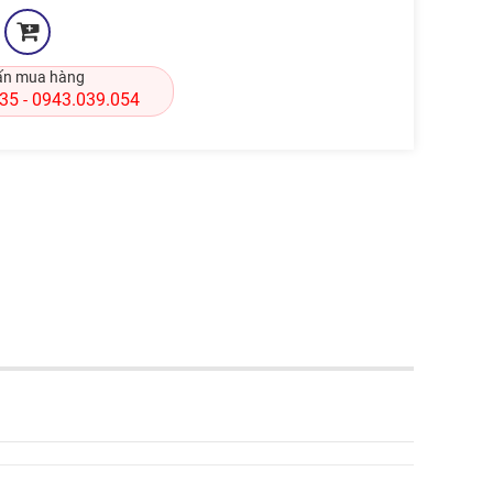
ấn mua hàng
835
0943.039.054
-