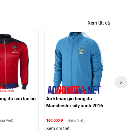
Xem tất cả
ng đá câu lạc bộ
Áo khoác gió bóng đá
Áo kh
Manchester city xanh 2016
chất n
160.000 Đ
160.000
ng Việt)
(Hàng Việt)
Xem chi tiết
Xem ch