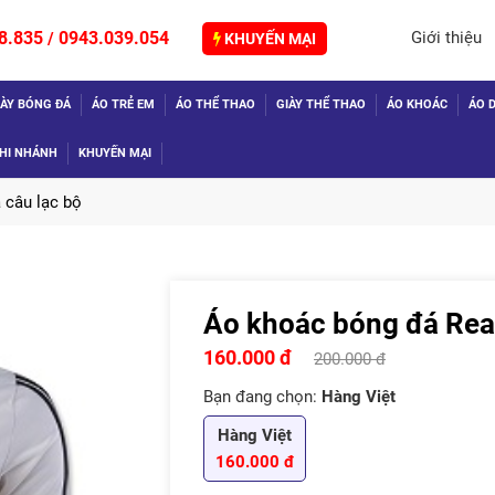
8.835
0943.039.054
Giới thiệu
/
KHUYẾN MẠI
IÀY BÓNG ĐÁ
ÁO TRẺ EM
ÁO THỂ THAO
GIÀY THỂ THAO
ÁO KHOÁC
ÁO D
HI NHÁNH
KHUYẾN MẠI
 câu lạc bộ
Áo khoác bóng đá Rea
TIẾP
160.000 đ
200.000 đ
Bạn đang chọn:
Hàng Việt
Hàng Việt
160.000 đ