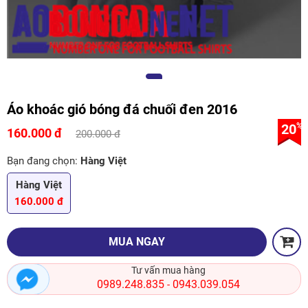
Áo khoác gió bóng đá chuối đen 2016
20
%
160.000 đ
200.000 đ
Bạn đang chọn:
Hàng Việt
Hàng Việt
160.000 đ
MUA NGAY
Tư vấn mua hàng
0989.248.835
0943.039.054
-