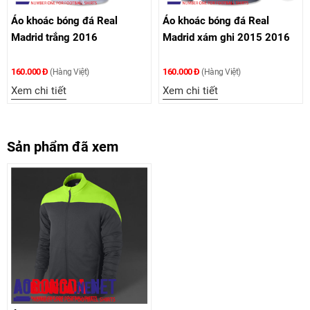
óng đá Real
Áo khoác bóng đá Real
Áo khoác bó
ắng 2016
Madrid xám ghi 2015 2016
Juventus
160.000 Đ
160.000 Đ
ng Việt)
(Hàng Việt)
(Hàng
t
Xem chi tiết
Xem chi tiết
Sản phẩm đã xem