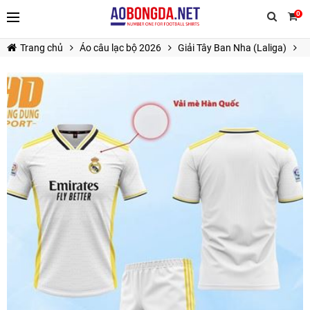
0
Trang chủ
Áo câu lạc bộ 2026
Giải Tây Ban Nha (Laliga)
Á
TIẾP TỤC MUA HÀNG