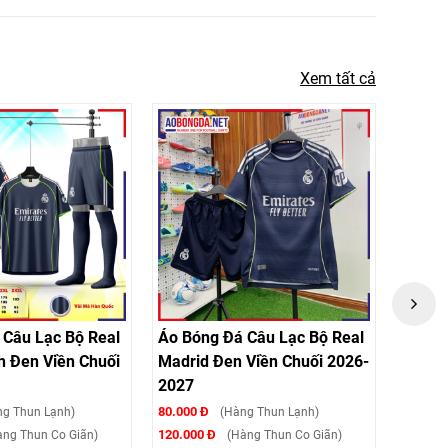
Xem tất cả
 Câu Lạc Bộ Real
Áo Bóng Đá Câu Lạc Bộ Real
Áo Bó
h Đen Viền Chuối
Madrid Đen Viền Chuối 2026-
Madri
2027
80.000 Đ
80.000 
g Thun Lạnh)
(Hàng Thun Lạnh)
120.000 Đ
120.000
ng Thun Co Giãn)
(Hàng Thun Co Giãn)