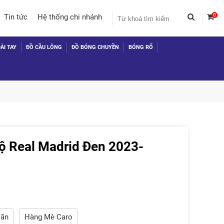
0
Tin tức
Hệ thống chi nhánh
ÀI TAY
ĐỒ CẦU LÔNG
ĐỒ BÓNG CHUYỀN
BÓNG RỔ
ộ Real Madrid Đen 2023-
 TỤC MUA HÀNG
iãn
Hàng Mè Caro