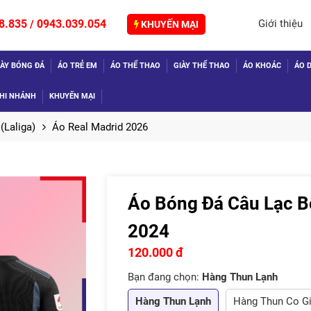
8.835
0943.039.054
Giới thiệu
/
KHUYẾN MẠI
IÀY BÓNG ĐÁ
ÁO TRẺ EM
ÁO THỂ THAO
GIÀY THỂ THAO
ÁO KHOÁC
ÁO D
HI NHÁNH
KHUYẾN MẠI
(Laliga)
Áo Real Madrid 2026
Áo Bóng Đá Câu Lạc B
TIẾP
2024
120.000 đ
Bạn đang chọn:
Hàng Thun Lạnh
Hàng Thun Lạnh
Hàng Thun Co G