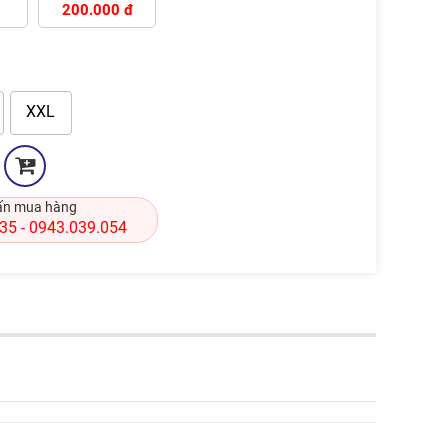
200.000 đ
XXL
ấn mua hàng
835
0943.039.054
-