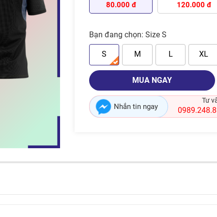
80.000 đ
120.000 đ
Bạn đang chọn:
Size S
S
M
L
XL
MUA NGAY
Tư v
Nhắn tin ngay
0989.248.