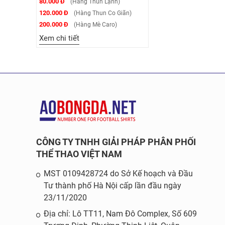
80.000 Đ
(Hàng Thun Lạnh)
120.000 Đ
(Hàng Thun Co Giãn)
200.000 Đ
(Hàng Mè Caro)
Xem chi tiết
CÔNG TY TNHH GIẢI PHÁP PHÂN PHỐI
THỂ THAO VIỆT NAM
MST 0109428724 do Sở Kế hoạch và Đầu
Tư thành phố Hà Nội cấp lần đầu ngày
23/11/2020
Địa chỉ: Lô TT11, Nam Đô Complex, Số 609