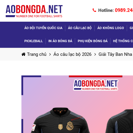
0989.24
Hotline:
ÁO ĐỘI TUYỂN QUỐC GIA
ÁO CÂU LẠC BỘ
ÁO KHÔNG LOGO
G
PICKLEBALL
IN ÁO BÓNG ĐÁ
PHỤ KIỆN BÓNG ĐÁ
HỆ THỐNG C
Trang chủ
Áo câu lạc bộ 2026
Giải Tây Ban Nha 