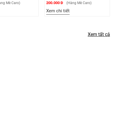
200.000 Đ
200.000
ng Mè Caro)
(Hàng Mè Caro)
Xem chi tiết
Xem ch
Xem tất cả