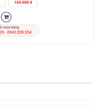
169.000 đ
ấn mua hàng
835
0943.039.054
-