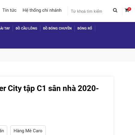
0
Tin tức
Hệ thống chi nhánh
ÀI TAY
ĐỒ CẦU LÔNG
ĐỒ BÓNG CHUYỀN
BÓNG RỔ
r City tập C1 sân nhà 2020-
 TỤC MUA HÀNG
̃n
Hàng Mè Caro