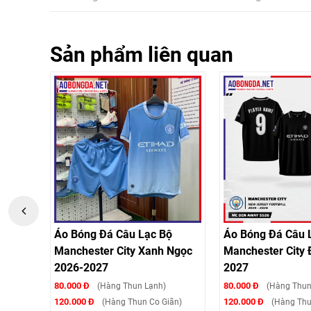
Sản phẩm liên quan
Áo Bóng Đá Câu Lạc Bộ
Áo Bóng Đá Câu Lạ
026-
Manchester City Xanh Ngọc
Manchester City Đe
2026-2027
2027
80.000 Đ
80.000 Đ
(Hàng Thun Lạnh)
(Hàng Thun Lạ
120.000 Đ
120.000 Đ
)
(Hàng Thun Co Giãn)
(Hàng Thun C