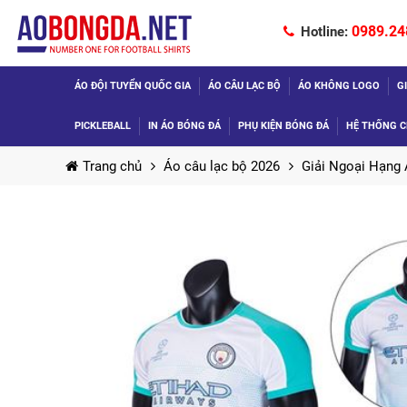
0989.24
Hotline:
ÁO ĐỘI TUYỂN QUỐC GIA
ÁO CÂU LẠC BỘ
ÁO KHÔNG LOGO
G
PICKLEBALL
IN ÁO BÓNG ĐÁ
PHỤ KIỆN BÓNG ĐÁ
HỆ THỐNG C
Trang chủ
Áo câu lạc bộ 2026
Giải Ngoại Hạng 