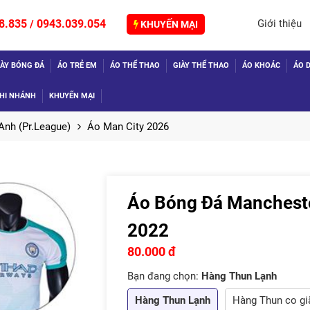
8.835
0943.039.054
Giới thiệu
/
KHUYẾN MẠI
IÀY BÓNG ĐÁ
ÁO TRẺ EM
ÁO THỂ THAO
GIÀY THỂ THAO
ÁO KHOÁC
ÁO D
HI NHÁNH
KHUYẾN MẠI
Anh (Pr.League)
Áo Man City 2026
Áo Bóng Đá Mancheste
TIẾP
2022
80.000 đ
Bạn đang chọn:
Hàng Thun Lạnh
Hàng Thun Lạnh
Hàng Thun co gia