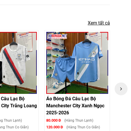
Xem tất cả
âu Lạc Bộ
Áo Bóng Đá Câu Lạc Bộ
Áo Bóng
ty Trắng Loang
Manchester City Xanh Ngọc
Manchest
2025-2026
Hồng 20
80.000 Đ
80.000 Đ
Thun Lạnh)
(Hàng Thun Lạnh)
120.000 Đ
120.000 Đ
Thun Co Giãn)
(Hàng Thun Co Giãn)