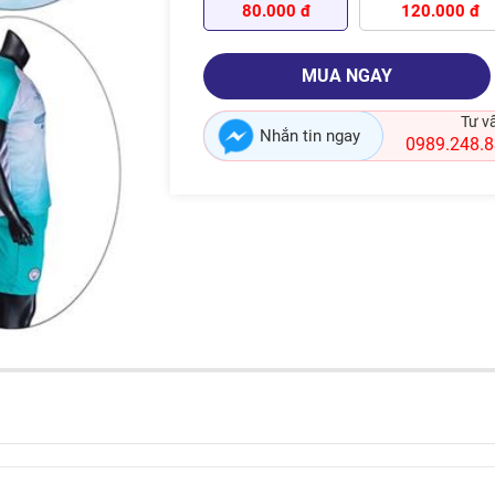
80.000 đ
120.000 đ
MUA NGAY
Tư v
Nhắn tin ngay
0989.248.