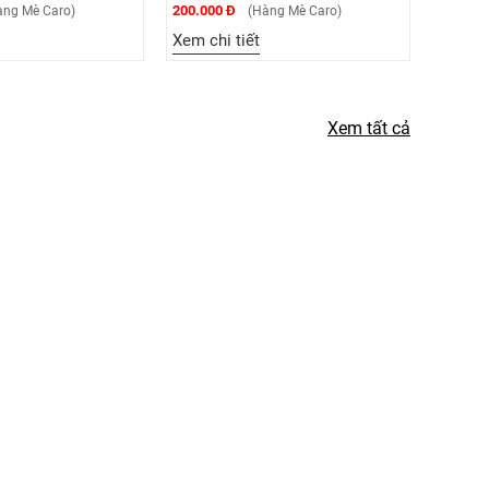
200.000 Đ
200.000 Đ
 Mè Caro)
(Hàng Mè Caro)
Xem chi tiết
Xem chi t
Xem tất cả