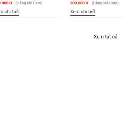
200.000 Đ
200.000
ng Mè Caro)
(Hàng Mè Caro)
Xem chi tiết
Xem ch
Xem tất cả