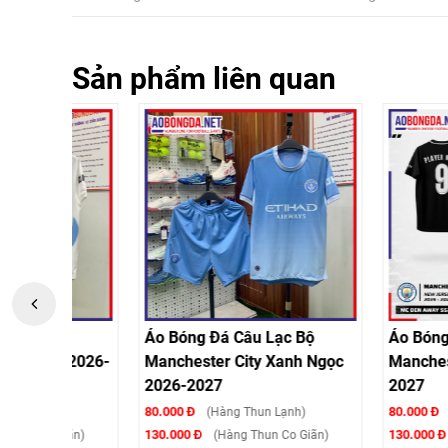
Sản phẩm liên quan
ộ
Áo Bóng Đá Câu Lạc Bộ
Áo Bóng Đá Câu 
 2026-
Manchester City Xanh Ngọc
Manchester City 
2026-2027
2027
80.000 Đ
80.000 Đ
(Hàng Thun Lạnh)
(Hàng Thun
130.000 Đ
130.000 Đ
ãn)
(Hàng Thun Co Giãn)
(Hàng Thu