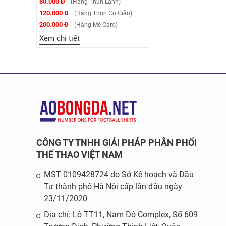
80.000 Đ
(Hàng Thun Lạnh)
120.000 Đ
(Hàng Thun Co Giãn)
200.000 Đ
(Hàng Mè Caro)
Xem chi tiết
CÔNG TY TNHH GIẢI PHÁP PHÂN PHỐI
THỂ THAO VIỆT NAM
MST 0109428724 do Sở Kế hoạch và Đầu
Tư thành phố Hà Nội cấp lần đầu ngày
23/11/2020
Địa chỉ: Lô TT11, Nam Đô Complex, Số 609