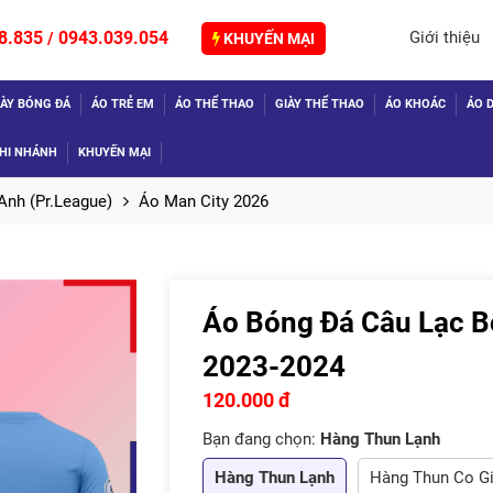
8.835
0943.039.054
Giới thiệu
/
KHUYẾN MẠI
IÀY BÓNG ĐÁ
ÁO TRẺ EM
ÁO THỂ THAO
GIÀY THỂ THAO
ÁO KHOÁC
ÁO D
HI NHÁNH
KHUYẾN MẠI
Anh (Pr.League)
Áo Man City 2026
Áo Bóng Đá Câu Lạc B
TIẾP
2023-2024
120.000 đ
Bạn đang chọn:
Hàng Thun Lạnh
Hàng Thun Lạnh
Hàng Thun Co G