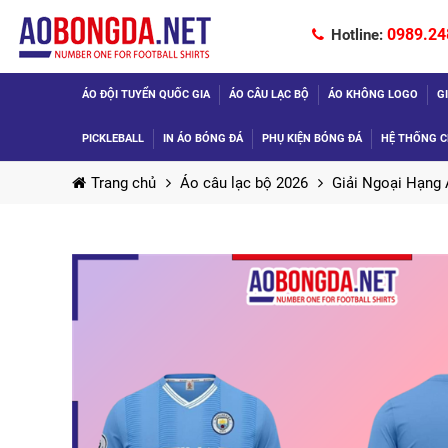
0989.24
Hotline:
ÁO ĐỘI TUYỂN QUỐC GIA
ÁO CÂU LẠC BỘ
ÁO KHÔNG LOGO
G
PICKLEBALL
IN ÁO BÓNG ĐÁ
PHỤ KIỆN BÓNG ĐÁ
HỆ THỐNG C
Trang chủ
Áo câu lạc bộ 2026
Giải Ngoại Hạng 