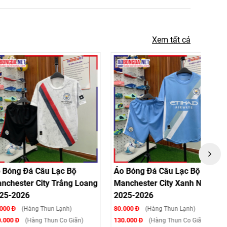
Xem tất cả
 Câu Lạc Bộ
Áo Bóng Đá Câu Lạc Bộ
Áo Bó
 City Trắng Loang
Manchester City Xanh Ngọc
Manche
2025-2026
Hồng 
80.000 Đ
80.000 
g Thun Lạnh)
(Hàng Thun Lạnh)
130.000 Đ
120.000
ng Thun Co Giãn)
(Hàng Thun Co Giãn)