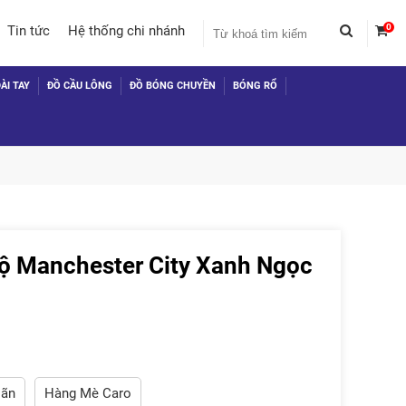
0
Tin tức
Hệ thống chi nhánh
ÀI TAY
ĐỒ CẦU LÔNG
ĐỒ BÓNG CHUYỀN
BÓNG RỔ
ộ Manchester City Xanh Ngọc
 TỤC MUA HÀNG
iãn
Hàng Mè Caro