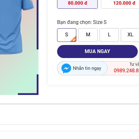
80.000 đ
120.000 đ
Bạn đang chọn:
Size S
S
M
L
XL
MUA NGAY
Tư v
Nhắn tin ngay
0989.248.