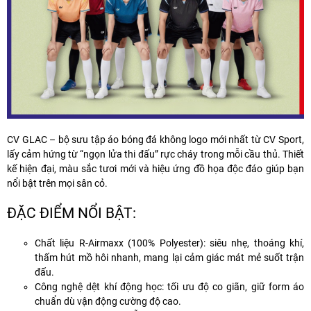
CV GLAC
– bộ sưu tập áo bóng đá không logo mới nhất từ
CV Sport
,
lấy cảm hứng từ “ngọn lửa thi đấu” rực cháy trong mỗi cầu thủ. Thiết
kế hiện đại, màu sắc tươi mới và hiệu ứng đồ họa độc đáo giúp bạn
nổi bật trên mọi sân cỏ.
ĐẶC ĐIỂM NỔI BẬT:
Chất liệu R-Airmaxx (100% Polyester):
siêu nhẹ, thoáng khí,
thấm hút mồ hôi nhanh, mang lại cảm giác mát mẻ suốt trận
đấu.
Công nghệ dệt khí động học:
tối ưu độ co giãn, giữ form áo
chuẩn dù vận động cường độ cao.