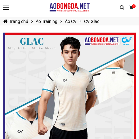
0
Trang chủ
Áo Training
Áo CV
CV Glac
TIẾP TỤC MUA HÀNG