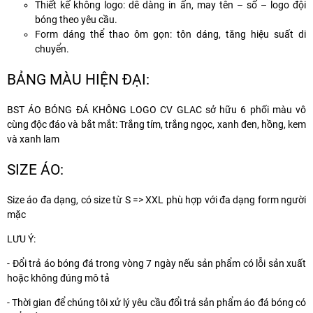
Thiết kế không logo:
dễ dàng in ấn, may tên – số – logo đội
bóng theo yêu cầu.
Form dáng thể thao ôm gọn:
tôn dáng, tăng hiệu suất di
chuyển.
BẢNG MÀU HIỆN ĐẠI:
BST ÁO BÓNG ĐÁ KHÔNG LOGO CV GLAC sở hữu 6 phối màu vô
cùng độc đáo và bắt mắt: Trắng tím, trắng ngọc, xanh đen, hồng, kem
và xanh lam
SIZE ÁO:
Size áo đa dạng, có size từ S => XXL phù hợp với đa dạng form người
mặc
LƯU Ý:
- Đổi trả áo bóng đá trong vòng 7 ngày nếu sản phẩm có lỗi sản xuất
hoặc không đúng mô tả
- Thời gian để chúng tôi xử lý yêu cầu đổi trả sản phẩm áo đá bóng có