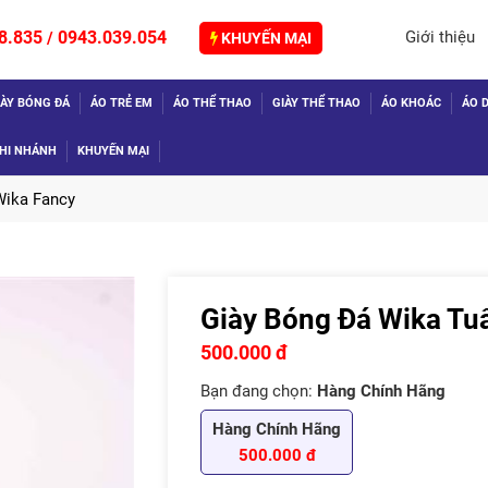
8.835
0943.039.054
Giới thiệu
/
KHUYẾN MẠI
IÀY BÓNG ĐÁ
ÁO TRẺ EM
ÁO THỂ THAO
GIÀY THỂ THAO
ÁO KHOÁC
ÁO D
HI NHÁNH
KHUYẾN MẠI
Wika Fancy
Giày Bóng Đá Wika Tu
TIẾP
500.000 đ
Bạn đang chọn:
Hàng Chính Hãng
Hàng Chính Hãng
500.000 đ