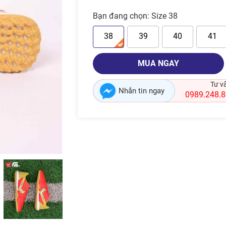
Bạn đang chọn:
Size 38
38
39
40
41
MUA NGAY
Tư v
Nhắn tin ngay
0989.248.