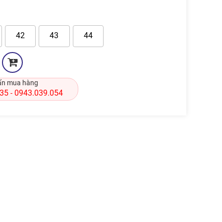
42
43
44
ấn mua hàng
835
0943.039.054
-