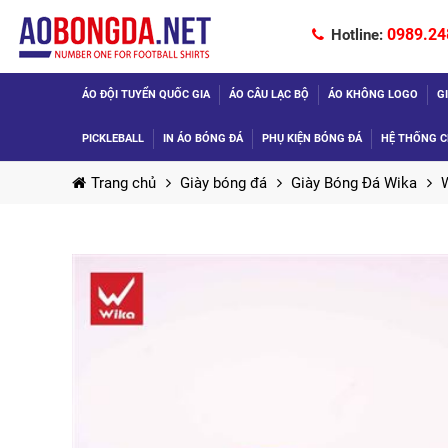
0989.24
Hotline:
ÁO ĐỘI TUYỂN QUỐC GIA
ÁO CÂU LẠC BỘ
ÁO KHÔNG LOGO
G
PICKLEBALL
IN ÁO BÓNG ĐÁ
PHỤ KIỆN BÓNG ĐÁ
HỆ THỐNG C
Trang chủ
Giày bóng đá
Giày Bóng Đá Wika