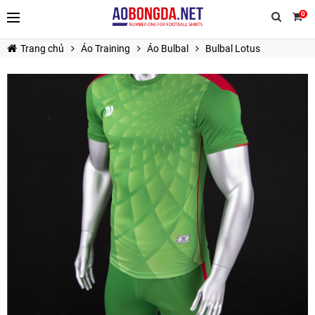
0
Trang chủ
Áo Training
Áo Bulbal
Bulbal Lotus
TIẾP TỤC MUA HÀNG