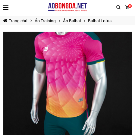
0
Trang chủ
Áo Training
Áo Bulbal
Bulbal Lotus
TIẾP TỤC MUA HÀNG