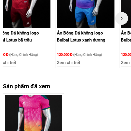
go
Áo Bóng Đá không logo
Áo Bóng Đá không logo
Bulbal Lotus xanh dương
Bulbal Lotus xanh chuố
120.000 Đ
120.000 Đ
)
(Hàng Chính Hãng)
(Hàng Chính Hãng)
Xem chi tiết
Xem chi tiết
Sản phẩm đã xem