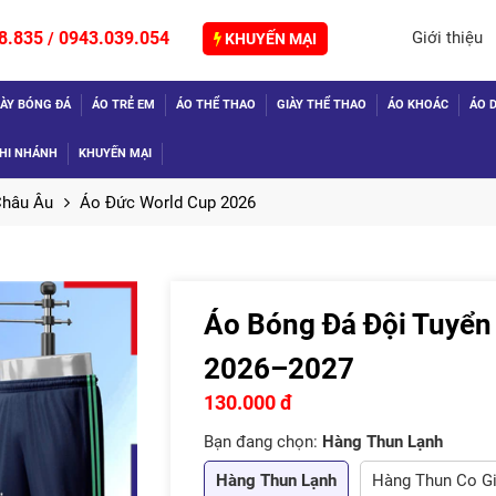
8.835
0943.039.054
Giới thiệu
/
KHUYẾN MẠI
IÀY BÓNG ĐÁ
ÁO TRẺ EM
ÁO THỂ THAO
GIÀY THỂ THAO
ÁO KHOÁC
ÁO D
HI NHÁNH
KHUYẾN MẠI
Châu Âu
Áo Đức World Cup 2026
Áo Bóng Đá Đội Tuyển
TIẾP
2026–2027
130.000 đ
Bạn đang chọn:
Hàng Thun Lạnh
Hàng Thun Lạnh
Hàng Thun Co G