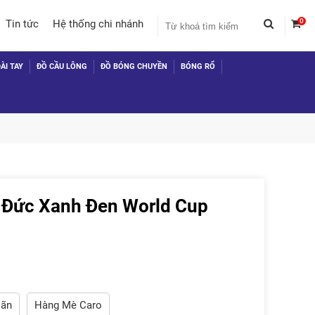
0
Tin tức
Hệ thống chi nhánh
ÀI TAY
ĐỒ CẦU LÔNG
ĐỒ BÓNG CHUYỀN
BÓNG RỔ
 Đức Xanh Đen World Cup
 TỤC MUA HÀNG
iãn
Hàng Mè Caro