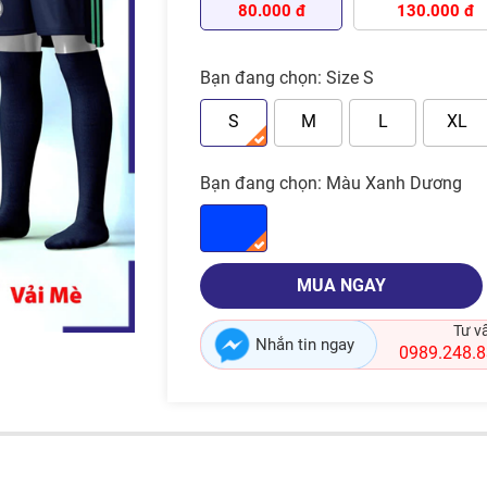
80.000 đ
130.000 đ
Bạn đang chọn:
Size S
S
M
L
XL
Bạn đang chọn:
Màu Xanh Dương
MUA NGAY
Tư v
Nhắn tin ngay
0989.248.