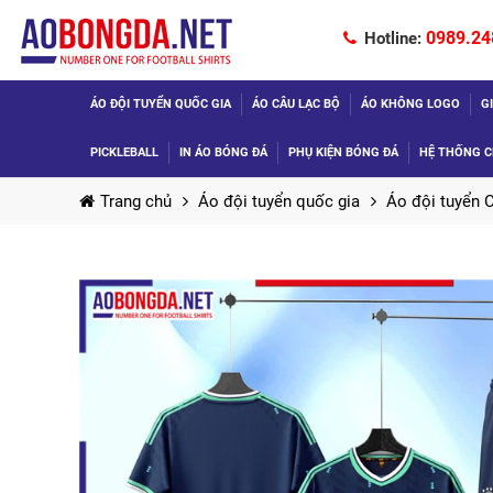
0989.24
Hotline:
ÁO ĐỘI TUYỂN QUỐC GIA
ÁO CÂU LẠC BỘ
ÁO KHÔNG LOGO
G
PICKLEBALL
IN ÁO BÓNG ĐÁ
PHỤ KIỆN BÓNG ĐÁ
HỆ THỐNG C
Trang chủ
Áo đội tuyển quốc gia
Áo đội tuyển 