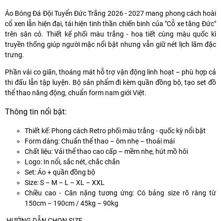
Áo Bóng Đá Đội Tuyển Đức Trắng 2026 - 2027
mang phong cách hoài
cổ xen lẫn hiện đại, tái hiện tinh thần chiến binh của "Cỗ xe tăng Đức"
trên sân cỏ. Thiết kế phối màu trắng - hoạ tiết cùng màu quốc kì
truyền thống giúp người mặc nổi bật nhưng vẫn giữ nét lịch lãm đặc
trưng.
Phần vải co giãn, thoáng mát hỗ trợ vận động linh hoạt – phù hợp cả
thi đấu lẫn tập luyện. Bộ sản phẩm đi kèm quần đồng bộ, tạo set đồ
thể thao năng động, chuẩn form nam giới Việt.
Thông tin nổi bật:
Thiết kế:
Phong cách Retro phối màu trắng - quốc kỳ nổi bật
Form dáng:
Chuẩn thể thao – ôm nhẹ – thoải mái
Chất liệu:
Vải thể thao cao cấp – mềm nhẹ, hút mồ hôi
Logo:
In nổi, sắc nét, chắc chắn
Set:
Áo + quần đồng bộ
Size:
S – M – L – XL – XXL
Chiều cao - Cân nặng tương ứng:
Có bảng size rõ ràng từ
150cm – 190cm / 45kg – 90kg
HƯỚNG DẪN CHỌN SIZE