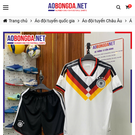
0
Trang chủ
Áo đội tuyển quốc gia
Áo đội tuyển Châu Âu
Á
TIẾP TỤC MUA HÀNG