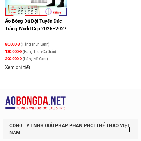
Áo Bóng Đá Đội Tuyển Đức
Trắng World Cup 2026–2027
80.000 Đ
(Hàng Thun Lạnh)
130.000 Đ
(Hàng Thun Co Giãn)
200.000 Đ
(Hàng Mè Caro)
Xem chi tiết
CÔNG TY TNHH GIẢI PHÁP PHÂN PHỐI THỂ THAO VIỆT
NAM