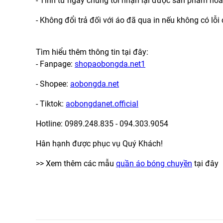
- Tính từ ngày chúng tôi nhận lại được sản phẩm hoà
- Không đổi trả đối với áo đã qua in nếu không có lỗ
Tìm hiểu thêm thông tin tại đây:
- Fanpage:
shopaobongda.net1
- Shopee:
aobongda.net
- Tiktok:
aobongdanet.official
Hotline: 0989.248.835 - 094.303.9054
Hân hạnh được phục vụ Quý Khách!
>> Xem thêm các mẫu
quần áo bóng chuyền
tại đây