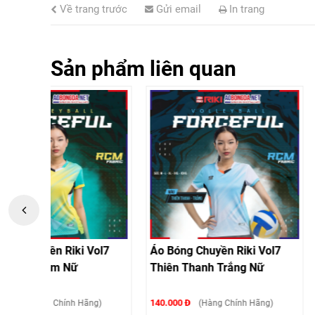
Về trang trước
Gửi email
In trang
Sản phẩm liên quan
ol7
Áo Bóng Chuyền Riki Vol7
Áo Bóng Chuyền R
Thiên Thanh Trắng Nữ
Kem Bích Nữ
140.000 Đ
140.000 Đ
g)
(Hàng Chính Hãng)
(Hàng Chí