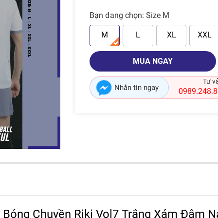
Bạn đang chọn:
Size M
M
L
XL
XXL
MUA NGAY
Tư v
Nhắn tin ngay
0989.248.
 Bóng Chuyền Riki Vol7 Trắng Xám Đậm 