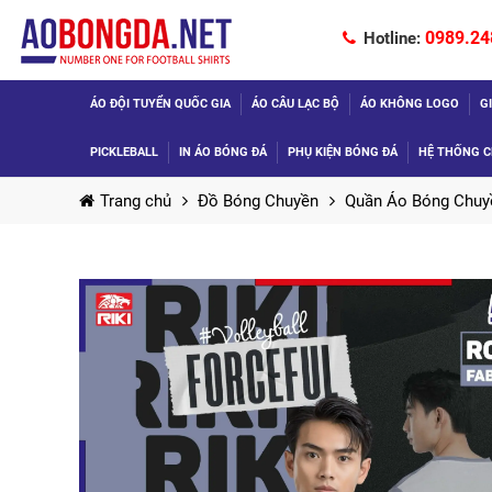
0989.24
Hotline:
ÁO ĐỘI TUYỂN QUỐC GIA
ÁO CÂU LẠC BỘ
ÁO KHÔNG LOGO
G
PICKLEBALL
IN ÁO BÓNG ĐÁ
PHỤ KIỆN BÓNG ĐÁ
HỆ THỐNG C
Trang chủ
Đồ Bóng Chuyền
Quần Áo Bóng Chuy