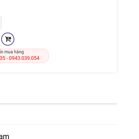
ấn mua hàng
835
0943.039.054
-
Nam