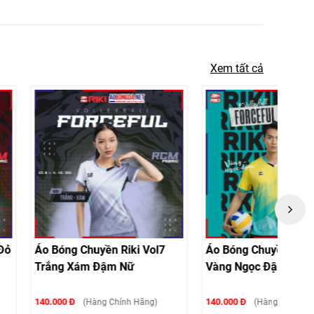
Xem tất cả
yền Riki Vol7
Áo Bóng Chuyền Riki Vol7
Áo Bó
 Đậm Nữ
Vàng Ngọc Đậm Nam
Thiên
140.000 Đ
140.000
ng Chính Hãng)
(Hàng Chính Hãng)