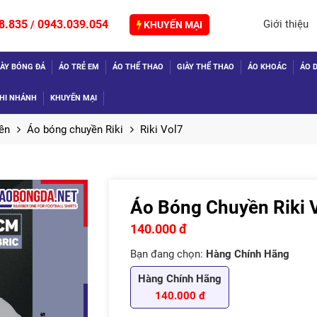
8.835
0943.039.054
Giới thiệu
/
KHUYẾN MẠI
IÀY BÓNG ĐÁ
ÁO TRẺ EM
ÁO THỂ THAO
GIÀY THỂ THAO
ÁO KHOÁC
ÁO D
HI NHÁNH
KHUYẾN MẠI
ền
Áo bóng chuyền Riki
Riki Vol7
Áo Bóng Chuyền Riki
TIẾP
140.000 đ
Bạn đang chọn:
Hàng Chính Hãng
Hàng Chính Hãng
140.000 đ