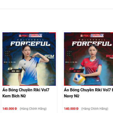
iki Vol7
Áo Bóng Chuyền Riki Vol7 Đỏ
Áo Bóng Chu
Navy Nữ
Trắng Xám
140.000 Đ
140.000 Đ
nh Hãng)
(Hàng Chính Hãng)
(Hà