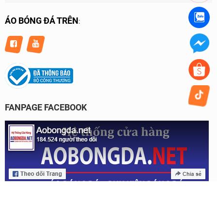
ÁO BÓNG ĐÁ TRÊN
:
FANPAGE FACEBOOK
Bản quyền © 2023 của Aobongda.net.
Thiết kế website & SEO - Tất Thành