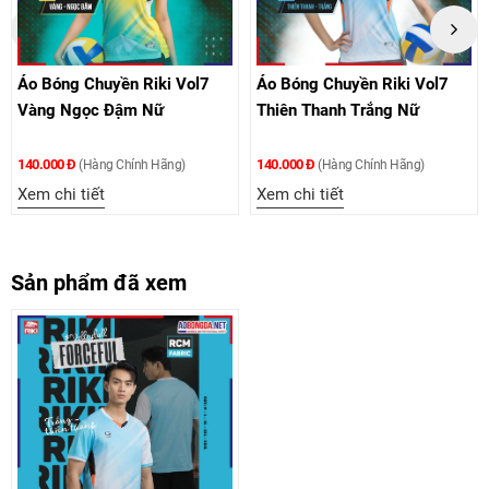
ol7
Áo Bóng Chuyền Riki Vol7
Áo Bóng Chuyền Riki Vol
Thiên Thanh Trắng Nữ
Kem Bích Nữ
140.000 Đ
140.000 Đ
(Hàng Chính Hãng)
(Hàng Chính Hãng)
Xem chi tiết
Xem chi tiết
Sản phẩm đã xem