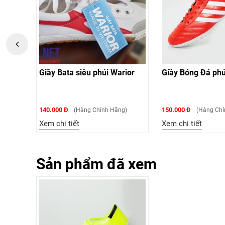
 phủi Warior
Giầy Bóng Đá phủi CT3 Đỏ
Giầy Bón
150.000 Đ
150.000 Đ
Chính Hãng)
(Hàng Chính Hãng)
Xem chi tiết
Xem chi t
Sản phẩm đã xem