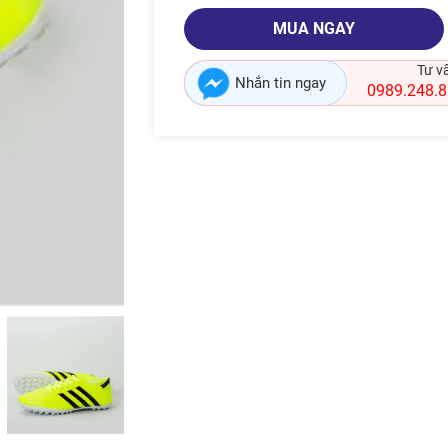
MUA NGAY
Tư v
Nhắn tin ngay
0989.248.