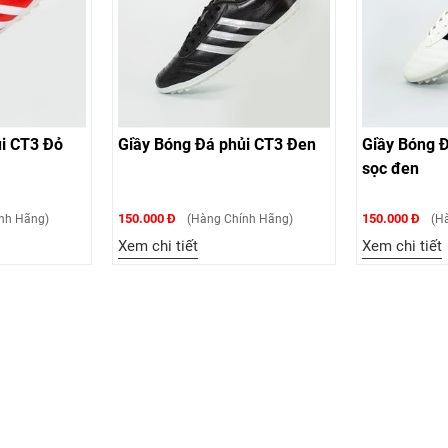
g Đá phủi CT3 Đen
Giầy Bóng Đá phủi CT3 trắng
Giầ
sọc đen
sọc
150.000 Đ
150
(Hàng Chính Hãng)
(Hàng Chính Hãng)
iết
Xem chi tiết
Xem