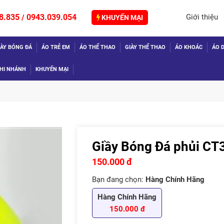
8.835
0943.039.054
Giới thiệu
/
KHUYẾN MẠI
IÀY BÓNG ĐÁ
ÁO TRẺ EM
ÁO THỂ THAO
GIÀY THỂ THAO
ÁO KHOÁC
ÁO D
HI NHÁNH
KHUYẾN MẠI
Giầy Bóng Đá phủi CT
TIẾP
150.000 đ
Bạn đang chọn:
Hàng Chính Hãng
Hàng Chính Hãng
150.000 đ