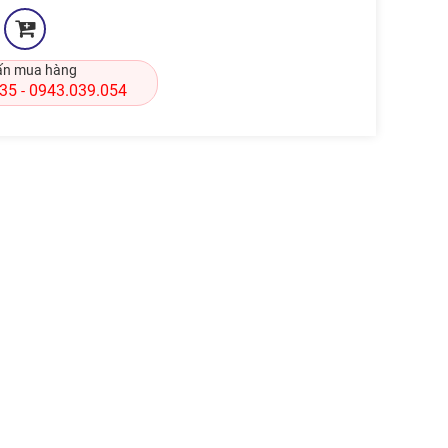
ấn mua hàng
835
0943.039.054
-