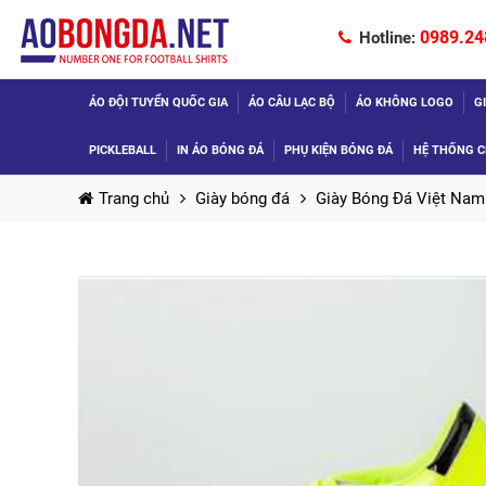
0989.24
Hotline:
ÁO ĐỘI TUYỂN QUỐC GIA
ÁO CÂU LẠC BỘ
ÁO KHÔNG LOGO
G
PICKLEBALL
IN ÁO BÓNG ĐÁ
PHỤ KIỆN BÓNG ĐÁ
HỆ THỐNG C
Trang chủ
Giày bóng đá
Giày Bóng Đá Việt Nam