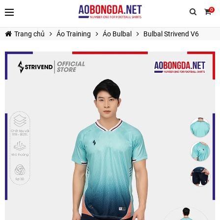
0
Trang chủ
Áo Training
Áo Bulbal
Bulbal Strivend V6
TIẾP TỤC MUA HÀNG