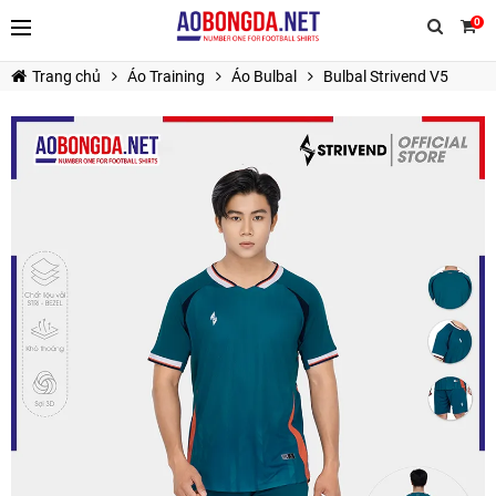
0
Trang chủ
Áo Training
Áo Bulbal
Bulbal Strivend V5
TIẾP TỤC MUA HÀNG