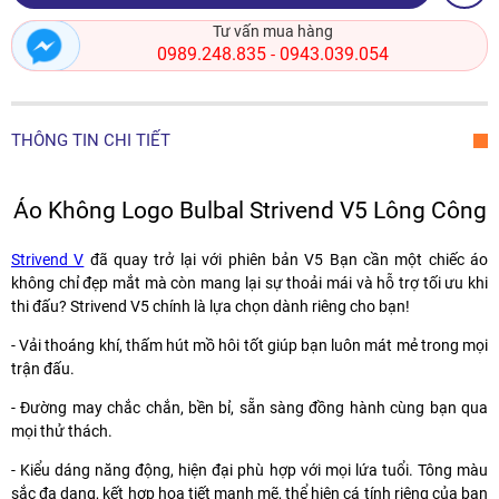
Tư vấn mua hàng
0989.248.835
0943.039.054
-
THÔNG TIN CHI TIẾT
Áo Không Logo Bulbal Strivend V5 Lông Công
Strivend V
đã quay trở lại với phiên bản V5 Bạn cần một chiếc áo
không chỉ đẹp mắt mà còn mang lại sự thoải mái và hỗ trợ tối ưu khi
thi đấu? Strivend V5 chính là lựa chọn dành riêng cho bạn!
️- Vải thoáng khí, thấm hút mồ hôi tốt giúp bạn luôn mát mẻ trong mọi
trận đấu.
️- Đường may chắc chắn, bền bỉ, sẵn sàng đồng hành cùng bạn qua
mọi thử thách.
️- Kiểu dáng năng động, hiện đại phù hợp với mọi lứa tuổi. Tông màu
sắc đa dạng, kết hợp họa tiết mạnh mẽ, thể hiện cá tính riêng của bạn