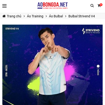
0
Trang chủ
Áo Training
Áo Bulbal
Bulbal Strivend V4
TIẾP TỤC MUA HÀNG