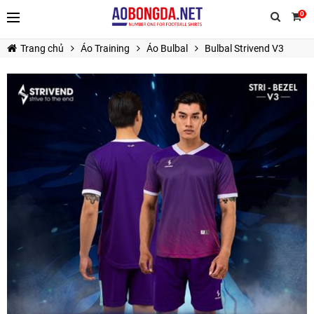
0
Trang chủ
Áo Training
Áo Bulbal
Bulbal Strivend V3
TIẾP TỤC MUA HÀNG