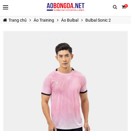
0
Trang chủ
Áo Training
Áo Bulbal
Bulbal Sonic 2
TIẾP TỤC MUA HÀNG