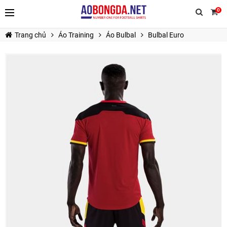
0
Trang chủ
Áo Training
Áo Bulbal
Bulbal Euro
TIẾP TỤC MUA HÀNG