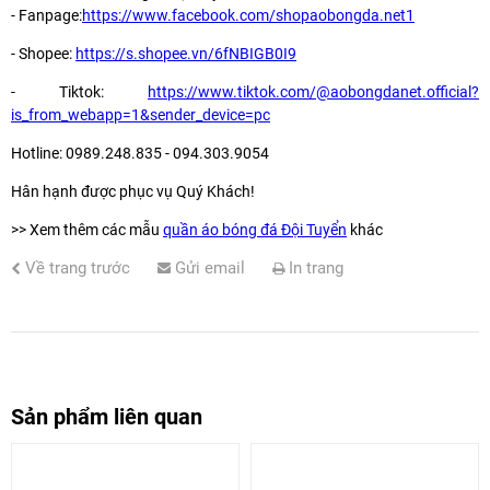
- Fanpage:
https://www.facebook.com/shopaobongda.net1
- Shopee:
https://s.shopee.vn/6fNBIGB0I9
- Tiktok:
https://www.tiktok.com/@aobongdanet.official?
is_from_webapp=1&sender_device=pc
Hotline: 0989.248.835 - 094.303.9054
Hân hạnh được phục vụ Quý Khách!
>> Xem thêm các mẫu
quần áo bóng đá
Đội Tuyển
khác
Về trang trước
Gửi email
In trang
Sản phẩm liên quan