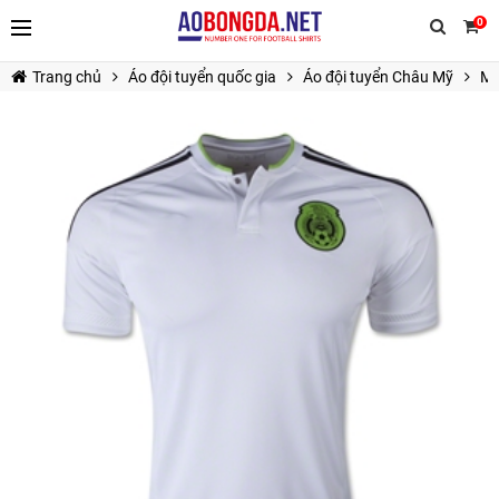
0
Trang chủ
Áo đội tuyển quốc gia
Áo đội tuyển Châu Mỹ
Me
TIẾP TỤC MUA HÀNG