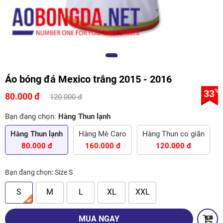
Áo bóng đá Mexico trắng 2015 - 2016
33
%
80.000 đ
120.000 đ
Bạn đang chọn:
Hàng Thun lạnh
Hàng Thun lạnh
Hàng Mè Caro
Hàng Thun co giãn
80.000 đ
160.000 đ
120.000 đ
Bạn đang chọn:
Size S
S
M
L
XL
XXL
MUA NGAY