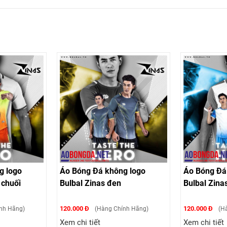
g logo
Áo Bóng Đá không logo
Áo Bóng Đá
 chuối
Bulbal Zinas đen
Bulbal Zina
120.000 Đ
120.000 Đ
nh Hãng)
(Hàng Chính Hãng)
(Hà
Xem chi tiết
Xem chi tiết