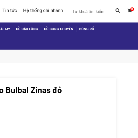
0
Tin tức
Hệ thống chi nhánh
ÀI TAY
ĐỒ CẦU LÔNG
ĐỒ BÓNG CHUYỀN
BÓNG RỔ
 Bulbal Zinas đỏ
 TỤC MUA HÀNG