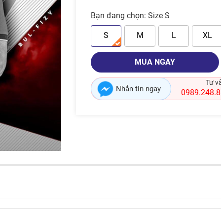
Bạn đang chọn:
Size S
S
M
L
XL
MUA NGAY
Tư v
Nhắn tin ngay
0989.248.