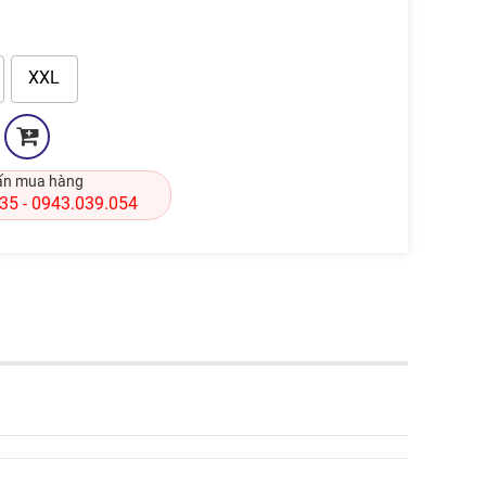
XXL
ấn mua hàng
835
0943.039.054
-