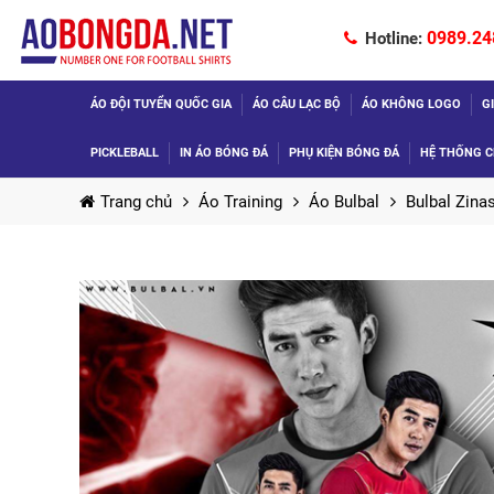
0989.24
Hotline:
ÁO ĐỘI TUYỂN QUỐC GIA
ÁO CÂU LẠC BỘ
ÁO KHÔNG LOGO
G
PICKLEBALL
IN ÁO BÓNG ĐÁ
PHỤ KIỆN BÓNG ĐÁ
HỆ THỐNG C
Trang chủ
Áo Training
Áo Bulbal
Bulbal Zina