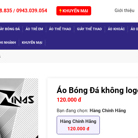
8.835
0943.039.054
Giới thiệu
/
KHUYẾN MẠI
IÀY BÓNG ĐÁ
ÁO TRẺ EM
ÁO THỂ THAO
GIÀY THỂ THAO
ÁO KHOÁC
ÁO D
HI NHÁNH
KHUYẾN MẠI
s
Áo Bóng Đá không logo
TIẾP
120.000 đ
Bạn đang chọn:
Hàng Chính Hãng
Hàng Chính Hãng
120.000 đ