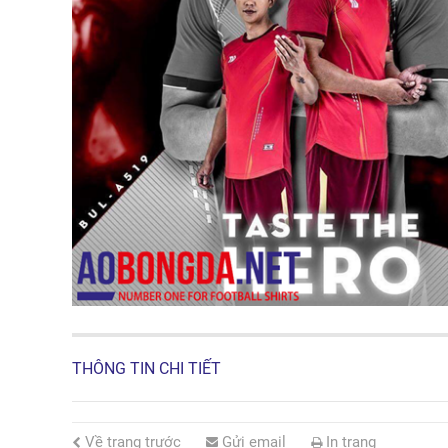
THÔNG TIN CHI TIẾT
Về trang trước
Gửi email
In trang