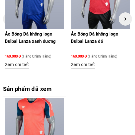
Đá không logo
Áo Bóng Đá không logo
Áo Bóng Đá
anza xanh dương
Bulbal Lanza đỏ
Bulbal Lan
160.000 Đ
80.000 Đ
àng Chính Hãng)
(Hàng Chính Hãng)
(Hàn
iết
Xem chi tiết
Xem chi tiế
Sản phẩm đã xem