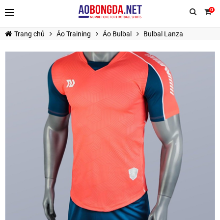
0
Trang chủ
Áo Training
Áo Bulbal
Bulbal Lanza
TIẾP TỤC MUA HÀNG