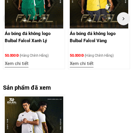
g logo
Áo bóng đá không logo
Áo bóng đá không 
h Lý
Bulbal Falcol Vàng
Bulbal Falcol Xanh
50.000 Đ
140.000 Đ
 Hãng)
(Hàng Chính Hãng)
(Hàng Chính 
Xem chi tiết
Xem chi tiết
Sản phẩm đã xem