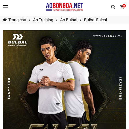
0
Trang chủ
Áo Training
Áo Bulbal
Bulbal Falcol
TIẾP TỤC MUA HÀNG