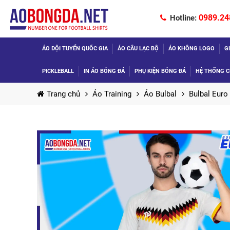
0989.24
Hotline:
ÁO ĐỘI TUYỂN QUỐC GIA
ÁO CÂU LẠC BỘ
ÁO KHÔNG LOGO
G
PICKLEBALL
IN ÁO BÓNG ĐÁ
PHỤ KIỆN BÓNG ĐÁ
HỆ THỐNG C
Trang chủ
Áo Training
Áo Bulbal
Bulbal Euro