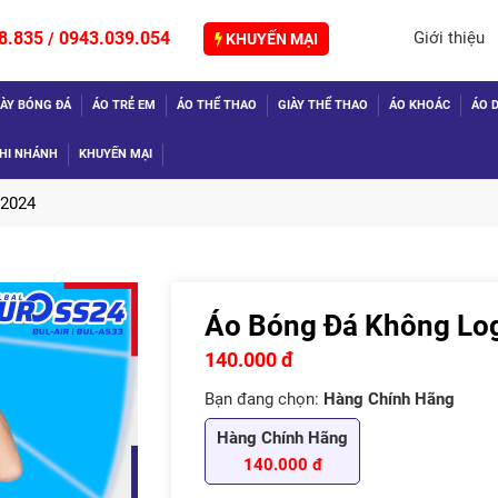
8.835
0943.039.054
Giới thiệu
/
KHUYẾN MẠI
IÀY BÓNG ĐÁ
ÁO TRẺ EM
ÁO THỂ THAO
GIÀY THỂ THAO
ÁO KHOÁC
ÁO D
HI NHÁNH
KHUYẾN MẠI
 2024
Áo Bóng Đá Không Log
TIẾP
140.000 đ
Bạn đang chọn:
Hàng Chính Hãng
Hàng Chính Hãng
140.000 đ