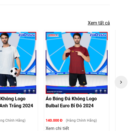
Xem tất cả
Đá Không Logo
Áo Bóng Đá Không Logo
Áo 
ro Bỉ Đỏ 2024
Bulbal Euro Hà Lan Cam
Bulb
2024
140.000 Đ
140.0
Hàng Chính Hãng)
(Hàng Chính Hãng)
ết
Xem chi tiết
Xem 