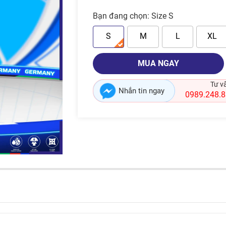
Bạn đang chọn:
Size S
S
M
L
XL
MUA NGAY
Tư v
Nhắn tin ngay
0989.248.