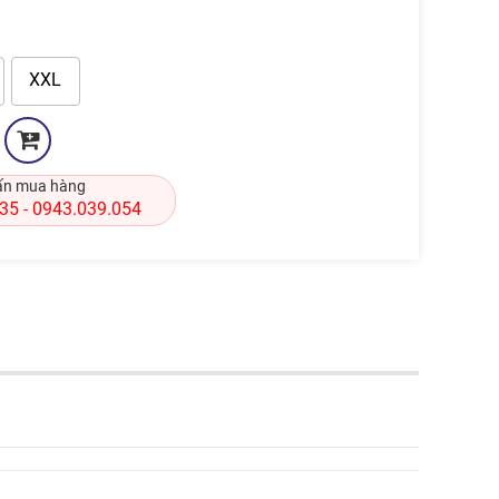
XXL
ấn mua hàng
835
0943.039.054
-