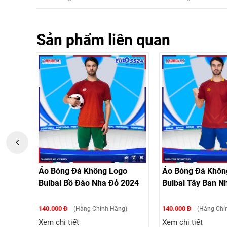
Sản phẩm liên quan
ogo
Áo Bóng Đá Không Logo
Áo Bóng Đá Kh
ỏ 2024
Bulbal Tây Ban Nha Đỏ 2024
Bulbal Pháp Xa
2024
140.000 Đ
140.000 Đ
ãng)
(Hàng Chính Hãng)
(Hàng C
Xem chi tiết
Xem chi tiết