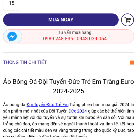
15
MUA NGAY
Tư vấn mua hàng
0989.248.835
0943.039.054
-
THÔNG TIN CHI TIẾT
Áo Bóng Đá Đội Tuyển Đức Trẻ Em Trắng Euro
2024-2025
Áo bóng đá
Đội Tuyển Đức Trẻ Em
Trắng phiên bản mùa giải 2024 là
sản phẩm mới nhất của Đội Tuyển
Đức 2024
giúp các bé thể hiện tình
yêu mãnh liệt với đội tuyển và sự tự tin khi bước lên sân cỏ. Với màu
trắng chủ đạo, áo mang đến vẻ ngoài thanh thoát và tinh tế, kết hợp
cùng các chi tiết màu đen và vàng tượng trưng cho quốc kỳ Đức, tạo
nên sự đồng điệu và đặc trưng của đội tuyển.