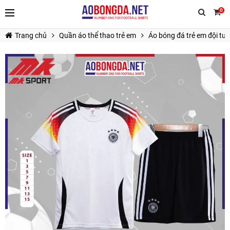
0
Trang chủ
Quần áo thể thao trẻ em
Áo bóng đá trẻ em đội tu
TIẾP TỤC MUA HÀNG