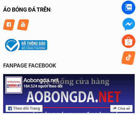
ÁO BÓNG ĐÁ TRÊN
:
FANPAGE FACEBOOK
Bản quyền © 2023 của Aobongda.net.
Thiết kế website & SEO - Tất Thành