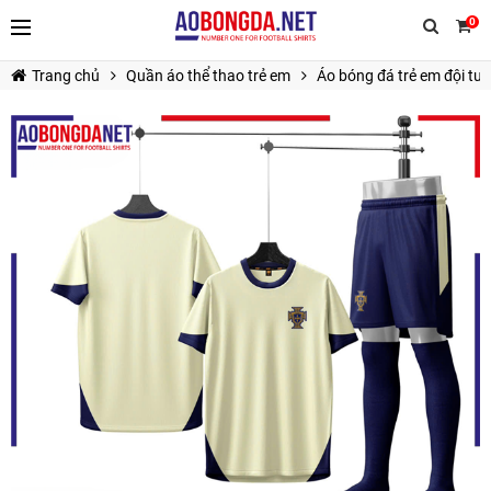
0
Trang chủ
Quần áo thể thao trẻ em
Áo bóng đá trẻ em đội tu
TIẾP TỤC MUA HÀNG