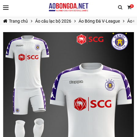
0
Trang chủ
Áo câu lạc bộ 2026
Áo Bóng Đá V-League
Áo C
TIẾP TỤC MUA HÀNG