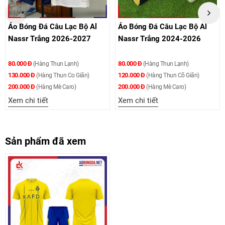
u Lạc Bộ Al
Áo Bóng Đá Câu Lạc Bộ Al
Áo Bóng Đá Câu
2026-2027
Nassr Trắng 2024-2026
Nassr Xanh Đe
80.000 Đ
80.000 Đ
un Lạnh)
(Hàng Thun Lạnh)
(Hàng Thun
120.000 Đ
120.000 Đ
hun Co Giãn)
(Hàng Thun Cõ Giãn)
(Hàng Thu
200.000 Đ
200.000 Đ
è Caro)
(Hàng Mè Caro)
(Hàng Mè 
Xem chi tiết
Xem chi tiết
Sản phẩm đã xem