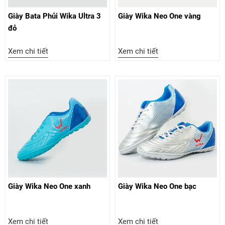
cho giầy đá bóng, đá banh:
Giày Bata Phủi Wika Ultra 3
Giày Wika Neo One vàng
Băng quấn: Băng quấn là một phụ kiện quan trọng để
đỏ
giữ cho đôi chân của bạn được bảo vệ và tránh các
chấn thương trong khi chơi bóng. Băng quấn giúp giảm
Xem chi tiết
Xem chi tiết
sự mỏi mệt của cơ bắp, củng cố cổ chân và giúp tăng
cường độ bám khi sử dụng giầy đá bóng, đá banh.
Chân váy: Chân váy giúp bảo vệ và giữ cho cổ chân của
bạn ở vị trí đúng, tránh các chấn thương và tăng sự ổn
định khi chơi bóng.
Đai bảo vệ: Đai bảo vệ giúp bảo vệ cổ chân khỏi các va
chạm, trầy xước và chấn thương, đặc biệt là trong các
pha bóng đối đầu.
Tấm đệm: Tấm đệm giúp giảm áp lực và giữ cho cổ chân
của bạn được bảo vệ tốt hơn trong khi chơi bóng.
Găng tay: Găng tay được thiết kế để bảo vệ đôi tay của
bạn khỏi các va chạm và trầy xước, đặc biệt là trong các
pha bóng tầm thấp.
Giày Wika Neo One xanh
Giày Wika Neo One bạc
Bình nước: Việc uống đủ nước trong khi chơi bóng là rất
quan trọng để duy trì độ ẩm và tăng cường sức khỏe.
Túi đựng giày: Túi đựng giày giúp bảo vệ giày đá bóng,
Xem chi tiết
Xem chi tiết