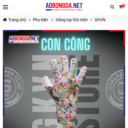
0
Trang chủ
Phụ kiện
Găng tay thủ môn
GKVN
TIẾP TỤC MUA HÀNG