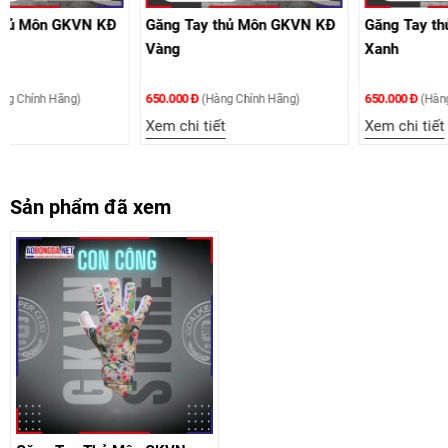
 KĐ
Găng Tay thủ Môn GKVN KĐ
Găng Tay thủ Môn GKVN K
Vàng
Xanh
650.000 Đ
650.000 Đ
(Hàng Chính Hãng)
(Hàng Chính Hãng)
Xem chi tiết
Xem chi tiết
Sản phẩm đã xem