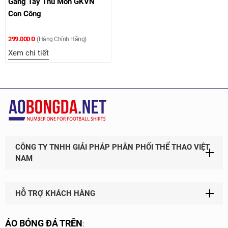
Găng Tay Thủ Môn GKVN
Con Công
299.000 Đ
(Hàng Chính Hãng)
Xem chi tiết
CÔNG TY TNHH GIẢI PHÁP PHÂN PHỐI THỂ THAO VIỆT
NAM
HỖ TRỢ KHÁCH HÀNG
ÁO BÓNG ĐÁ TRÊN
: